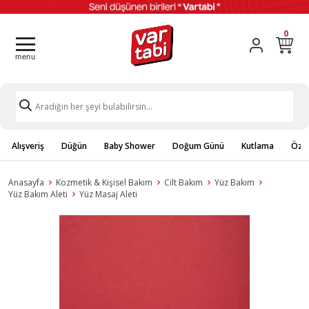
0
Alışveriş
Düğün
Baby Shower
Doğum Günü
Kutlama
Özel
Anasayfa
Kozmetik & Kişisel Bakım
Cilt Bakım
Yüz Bakım
Yüz Bakım Aleti
Yüz Masaj Aleti