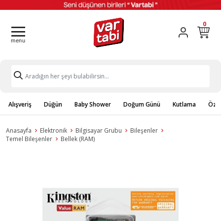
0
Alışveriş
Düğün
Baby Shower
Doğum Günü
Kutlama
Özel
Anasayfa
Elektronik
Bilgisayar Grubu
Bileşenler
Temel Bileşenler
Bellek (RAM)