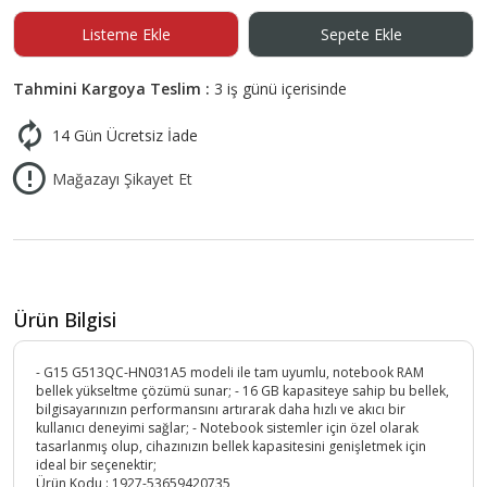
Listeme Ekle
Sepete Ekle
Tahmini Kargoya Teslim :
3 iş günü içerisinde
14 Gün Ücretsiz İade
Mağazayı Şikayet Et
Ürün Bilgisi
- G15 G513QC-HN031A5 modeli ile tam uyumlu, notebook RAM
bellek yükseltme çözümü sunar; - 16 GB kapasiteye sahip bu bellek,
bilgisayarınızın performansını artırarak daha hızlı ve akıcı bir
kullanıcı deneyimi sağlar; - Notebook sistemler için özel olarak
tasarlanmış olup, cihazınızın bellek kapasitesini genişletmek için
ideal bir seçenektir;
Ürün Kodu :
1927-53659420735