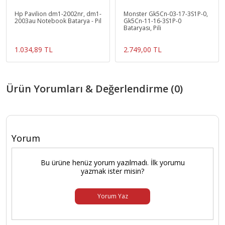
Hp Pavilion dm1-2002nr, dm1-
Monster Gk5Cn-03-17-3S1P-0,
2003au Notebook Batarya - Pil
Gk5Cn-11-16-3S1P-0
Bataryası, Pili
1.034,89 TL
2.749,00 TL
Ürün Yorumları & Değerlendirme (0)
Yorum
Bu ürüne henüz yorum yazılmadı. İlk yorumu
yazmak ister misin?
Yorum Yaz