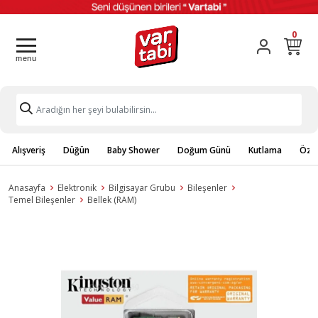
0
Alışveriş
Düğün
Baby Shower
Doğum Günü
Kutlama
Özel
Anasayfa
Elektronik
Bilgisayar Grubu
Bileşenler
Temel Bileşenler
Bellek (RAM)