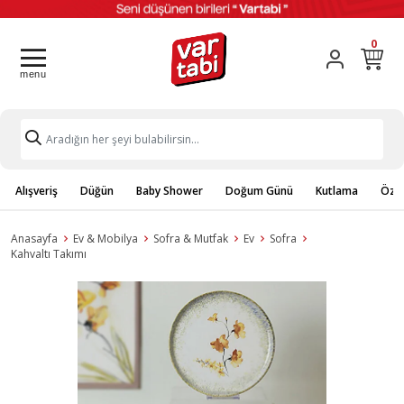
0
Alışveriş
Düğün
Baby Shower
Doğum Günü
Kutlama
Özel
Anasayfa
Ev & Mobilya
Sofra & Mutfak
Ev
Sofra
Kahvaltı Takımı