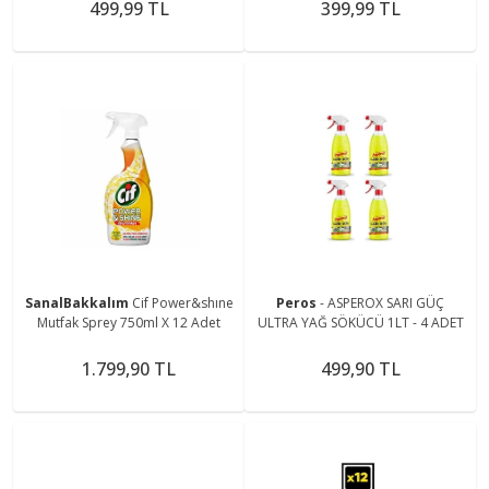
3x500 mL
499,99 TL
399,99 TL
SanalBakkalım
Cif Power&shıne
Peros
- ASPEROX SARI GÜÇ
Mutfak Sprey 750ml X 12 Adet
ULTRA YAĞ SÖKÜCÜ 1LT - 4 ADET
1.799,90 TL
499,90 TL