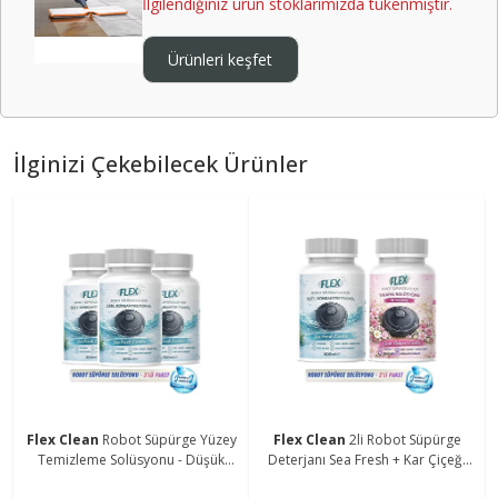
İlgilendiğiniz ürün stoklarımızda tükenmiştir.
Ürünleri keşfet
İlginizi Çekebilecek Ürünler
Flex Clean
Robot Süpürge Yüzey
Flex Clean
2li Robot Süpürge
Temizleme Solüsyonu - Düşük
Deterjanı Sea Fresh + Kar Çiçeği
Köpük - İz Bırakmaz - Sea Fresh
500 Ml