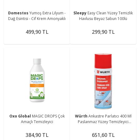
Domestos
Yumoş Extra Lilyum -
Sleepy
Easy Clean Yüzey Temizlik
Dağ Esintisi - Cif Krem Amonyaklı
Havlusu Beyaz Sabun 100lü
499,90 TL
299,90 TL
Oxo Global
MAGIC DROPS Çok
Würth
Ankastre Parlatıcı 400 Ml
Amaçlı Temizleyici
Paslanmaz Yüzey Temizleyici
Marka
384,90 TL
651,60 TL