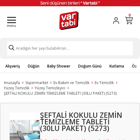
0
Alışveriş
Düğün
Baby Shower
Doğum Günü
Kutlama
Özel
Anasayfa
Süpermarket
Ev Bakım ve Temizlik
Ev Temizlik
Yüzey Temizlik
Yüzey Temizleyici
ŞEFTALİ KOKULU ZEMİN TEMİZLEME TABLETİ (30LU PAKET) (5273)
ŞEFTALİ KOKULU ZEMİN
TEMİZLEME TABLETİ
(30LU PAKET) (5273)