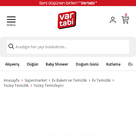
0
Alışveriş
Düğün
Baby Shower
Doğum Günü
Kutlama
Özel
Anasayfa
Süpermarket
Ev Bakım ve Temizlik
Ev Temizlik
Yüzey Temizlik
Yüzey Temizleyici