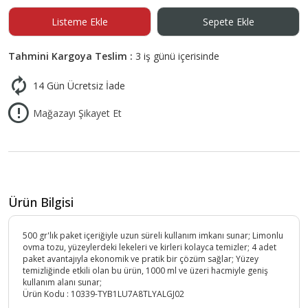
Listeme Ekle
Sepete Ekle
Tahmini Kargoya Teslim :
3 iş günü içerisinde
14 Gün Ücretsiz İade
Mağazayı Şikayet Et
Ürün Bilgisi
500 gr'lık paket içeriğiyle uzun süreli kullanım imkanı sunar; Limonlu
ovma tozu, yüzeylerdeki lekeleri ve kirleri kolayca temizler; 4 adet
paket avantajıyla ekonomik ve pratik bir çözüm sağlar; Yüzey
temizliğinde etkili olan bu ürün, 1000 ml ve üzeri hacmiyle geniş
kullanım alanı sunar;
Ürün Kodu :
10339-TYB1LU7A8TLYALGJ02