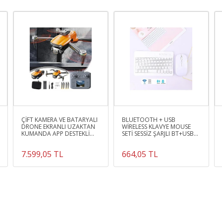
ÇİFT KAMERA VE BATARYALI
BLUETOOTH + USB
DRONE EKRANLI UZAKTAN
WİRELESS KLAVYE MOUSE
KUMANDA APP DESTEKLİ
SETİ SESSİZ ŞARJLI BT+USB
QUADCOPTER TEK TUŞ İNİŞ
MOUSE & KEYBOARD SET
KALKIŞ
7.599,05 TL
664,05 TL