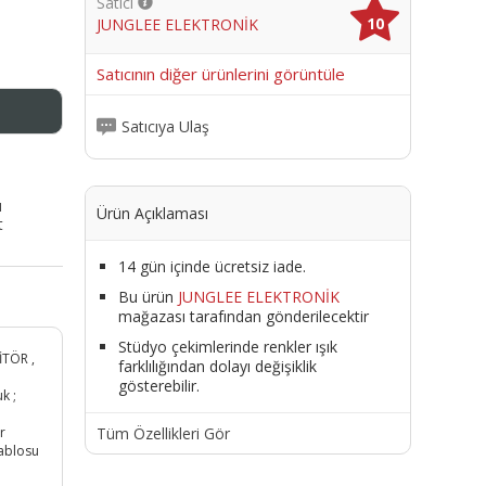
Satıcı
10
JUNGLEE ELEKTRONİK
me
Satıcının diğer ürünlerini görüntüle
Satıcıya Ulaş
ı
Ürün Açıklaması
t
14 gün içinde ücretsiz iade.
Bu ürün
JUNGLEE ELEKTRONİK
mağazası tarafından gönderilecektir
Stüdyo çekimlerinde renkler ışık
İTÖR ,
farklılığından dolayı değişiklik
gösterebilir.
k ;
Tüm Özellikleri Gör
r
ablosu