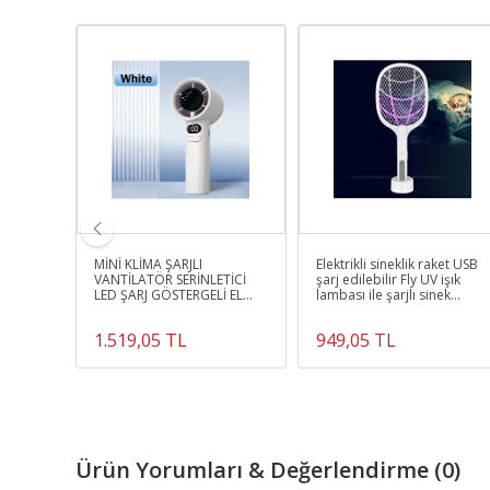
sı
MİNİ KLİMA ŞARJLI
Elektrikli sineklik raket USB
 Kas
VANTİLATÖR SERİNLETİCİ
şarj edilebilir Fly UV işık
cak
LED ŞARJ GÖSTERGELİ EL
lambası ile şarjlı sinek
küsyon
FANI Seyahat Kamp ve
öldürücü tuzak
Yatak Odası
1.519,05 TL
949,05 TL
Ürün Yorumları & Değerlendirme (0)