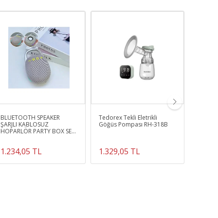
BLUETOOTH SPEAKER
Tedorex Tekli Eletrikli
Kablos
ŞARJLI KABLOSUZ
Göğüs Pompası RH-318B
Karaok
HOPARLÖR PARTY BOX SES
Hoparlö
BOMBASI
Taşınab
Partyb
1.234,05 TL
1.329,05 TL
14.24