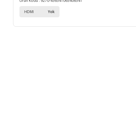
Ürün Kodu :
9270-456541065406541
HDMI
Yok