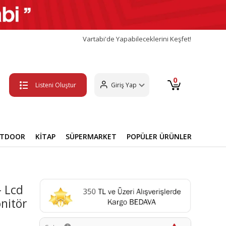
Vartabi'de Yapabileceklerini Keşfet!
0
Listeni Oluştur
Giriş Yap
UTDOOR
KİTAP
SÜPERMARKET
POPÜLER ÜRÜNLER
- Lcd
onitör