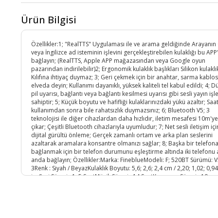
Ürün Bilgisi
Özellikler:1; "RealTTS" Uygulaması ile ve arama geldiğinde Arayanın
veya İngilizce ad isteminin işlevini gerçekleştirebilen kulaklığı bu APP
bağlayın; (RealTTS, Apple APP mağazasından veya Google oyun
pazarından indirilebilir)2; Ergonomik kulaklık başlıkları Silikon kulaklı
Kılıfına ihtiyaç duymaz; 3; Geri çekmek için bir anahtar, sarma kablo
elveda deyin; Kullanımı dayanıklı, yüksek kaliteli tel kabul edildi; 4; D
pil uyarısı, bağlantı veya bağlantı kesilmesi uyarısı gibi sesli yayın işl
sahiptir; 5; Küçük boyutu ve hafifliği kulaklarınızdaki yükü azaltır; Saa
kullanımdan sonra bile rahatsızlık duymazsınız; 6; Bluetooth V5; 3
teknolojisi ile diğer cihazlardan daha hızlıdır, iletim mesafesi 10m'y
çıkar; Çeşitli Bluetooth cihazlarıyla uyumludur; 7; Net sesli iletişim iç
dijital gürültü önleme; Gerçek zamanlı ortam ve arka plan seslerini
azaltarak aramalara konsantre olmanızı sağlar; 8; Başka bir telefon
bağlanmak için bir telefon durumunu eşleştirme altında iki telefonu 
anda bağlayın; Özellikler:Marka: FineblueModeli: F; 520BT Sürümü: V
3Renk : Siyah / BeyazKulaklık Boyutu: 5,6; 2,6; 2,4 cm / 2,20; 1,02; 0,94
inçŞarj Süresi : 1; 5 SaatMüzik Süresi : 14 SaatKonuşma Süresi : 10
SaatBekleme Süresi : 120 SaatBluetooth Mesafesi : 10mPil Kapasitesi
Dahili 80mAh Li; ion pilBluetooth Protokolü Ahize, eller serbest, A2D
AVRCPFrekans Tepkisi: 2,4 GHz; 2,48 GHzBekleme Akımı : 2mA ve altı
Gerilimi : DC 5VÇalışma Gerilimi : 3; 7VPaket İçeriği:1 x Fineblue F; 52
Bluetooth Kulaklık (Perakende Paketsiz)1 x USB Kablosu (USB'den U