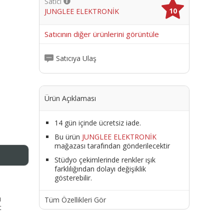
Satıcı
10
JUNGLEE ELEKTRONİK
me
Satıcının diğer ürünlerini görüntüle
Satıcıya Ulaş
Ürün Açıklaması
14 gün içinde ücretsiz iade.
Bu ürün
JUNGLEE ELEKTRONİK
mağazası tarafından gönderilecektir
Stüdyo çekimlerinde renkler ışık
farklılığından dolayı değişiklik
gösterebilir.
ı
Tüm Özellikleri Gör
t