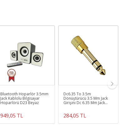
);
Bluetooth Hoparlör 3.5mm
Dc6.35 To 3.5m
Extra G
Jack Kablolu Bilgisayar
Dönüştürücü 3.5 Mm Jack
Içi Tel
Hoparlörü D23 Beyaz
Girişini Dc 6.35 Mm Jack
Magnet
Girişine Çeviren Aparat
949,05 TL
284,05 TL
284,0