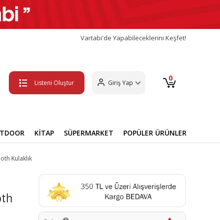
Vartabi'de Yapabileceklerini Keşfet!
0
Listeni Oluştur
Giriş Yap
UTDOOR
KİTAP
SÜPERMARKET
POPÜLER ÜRÜNLER
oth Kulaklık
oth