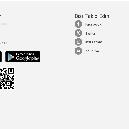
r
Bizi Takip Edin
ikası
Facebook
Twitter
Instagram
şmesi
Youtube