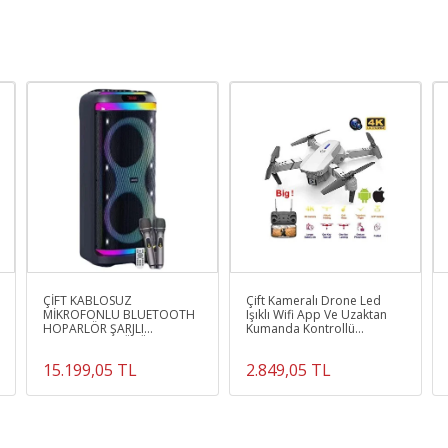
C'ye)1 x Kullanım Kılavuzu3 boyutlu Silikon Kulaklık Kılıfı (biri kulaklıkta
Ürün Kodu :
9270-F52001168465114
ÇİFT KABLOSUZ
Çift Kameralı Drone Led
MİKROFONLU BLUETOOTH
Işıklı Wifi App Ve Uzaktan
HOPARLÖR ŞARJLI
Kumanda Kontrollü
TAŞINABİLİR BÜYÜK BOY
Quadcopter Katlanabilir
PARTY SPEAKER GİTAR
Şarjlı
15.199,05 TL
2.849,05 TL
BAĞLAMA