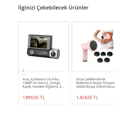
İlginizi Çekebilecek Ürünler
R
Araç İçi Kamera Ön Arka,
Vücut Şekillendirme
1080P Ön Arka İÇ, Döngü
Makinesi 6 Seviye Titreşim
I
Kaydı, Hareket Algılama, 3
Selülit Masajı Göbek Bacak
BASI
LENS CARDVR DASH CAM
Kol Masaj Aleti
1.899,05 TL
1.424,05 TL