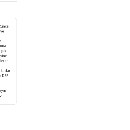
 Çince
'ye
k
suna
üşük
evine
tlerce
e kadar
in DSP
a
aynı
5;
:
P,
Şarj
0
SB;