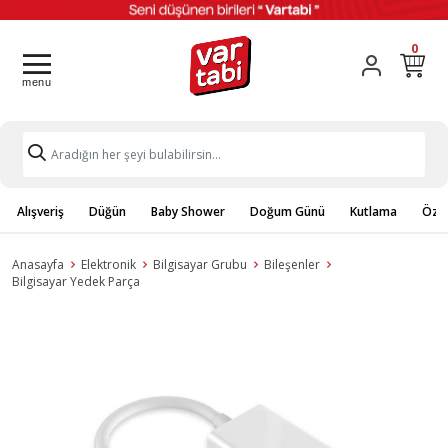
0
Alışveriş
Düğün
Baby Shower
Doğum Günü
Kutlama
Özel
Anasayfa
Elektronik
Bilgisayar Grubu
Bileşenler
Bilgisayar Yedek Parça