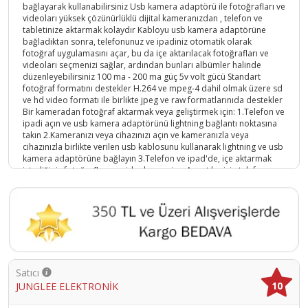
bağlayarak kullanabilirsiniz Usb kamera adaptörü ile fotoğrafları ve
videoları yüksek çözünürlüklü dijital kameranızdan , telefon ve
tabletinize aktarmak kolaydır Kabloyu usb kamera adaptörüne
bağladıktan sonra, telefonunuz ve ipadiniz otomatik olarak
fotoğraf uygulamasını açar, bu da içe aktarılacak fotoğrafları ve
videoları seçmenizi sağlar, ardından bunları albümler halinde
düzenleyebilirsiniz 100 ma - 200 ma güç 5v volt gücü Standart
fotoğraf formatını destekler H.264 ve mpeg-4 dahil olmak üzere sd
ve hd video formatı ile birlikte jpeg ve raw formatlarınıda destekler
Bir kameradan fotoğraf aktarmak veya geliştirmek için: 1.Telefon ve
ipadi açın ve usb kamera adaptörünü lightning bağlantı noktasına
takın 2.Kameranızı veya cihazınızı açın ve kameranızla veya
cihazınızla birlikte verilen usb kablosunu kullanarak lightning ve usb
kamera adaptörüne bağlayın 3.Telefon ve ipad'de, içe aktarmak
istediğiniz fotoğrafları ve videoları seçin. ; Ayrıntılar için telefon ve
ipad kullanım kılavuzuna bakın 13 cm uzunluk 2 cm en uzunluğu
Lightning cihazlar için uyumludur Küçük olması sayesinde
çantanızda cebinizde vb. ; Yerlerde taşıyabilirsiniz. ; Uyumlu olduğu
modeller Iphone modelleri: Iphone 11 pro , Iphone 11 pro max ,
iphone 11, iphone xs, iphone xs max, Iphone xr , iphone x, Iphone 8
, Iphone 8 plus , iphone 7, iphone 7 plus, iphone 6s, iphone 6s plus,
iphone 6, iphone 6 plus, iphone se, iphone 5s, iphone 5c, iphone 5
Ipad modelleri: Ipad air (3rd generation) , Ipad mini (5th
Satıcı
generation) , Ipad pro 10.5-Inch , Ipad (7th generation) , ipad (6th
10
JUNGLEE ELEKTRONİK
generation), ipad (5th generation), ipad pro 12.9-Inch (2nd
generation), ipad pro 12.9-Inch (1st generation), ipad pro 9.7-Inch,