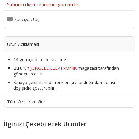
ipad mini 4, ipad mini 3, ipad mini 2, ipad mini (1st generation),
Satıcının diğer ürünlerini görüntüle
ipad air 2, ipad air (1st generation);
Ürün Kodu :
9270-5884554555446656455
Satıcıya Ulaş
Ürün Açıklaması
14 gün içinde ücretsiz iade.
Bu ürün
JUNGLEE ELEKTRONİK
mağazası tarafından
gönderilecektir
Stüdyo çekimlerinde renkler ışık farklılığından dolayı
değişiklik gösterebilir.
Tüm Özellikleri Gör
İlginizi Çekebilecek Ürünler