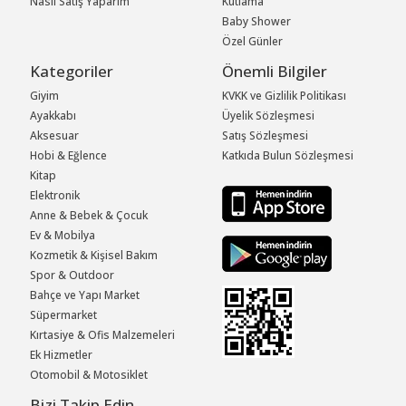
Nasıl Satış Yaparım
Kutlama
Baby Shower
Özel Günler
Kategoriler
Önemli Bilgiler
Giyim
KVKK ve Gizlilik Politikası
Ayakkabı
Üyelik Sözleşmesi
Aksesuar
Satış Sözleşmesi
Hobi & Eğlence
Katkıda Bulun Sözleşmesi
Kitap
Elektronik
Anne & Bebek & Çocuk
Ev & Mobilya
Kozmetik & Kişisel Bakım
Spor & Outdoor
Bahçe ve Yapı Market
Süpermarket
Kırtasiye & Ofis Malzemeleri
Ek Hizmetler
Otomobil & Motosiklet
Bizi Takip Edin