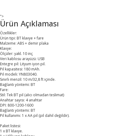
">
Ürün Açıklaması
Özellikler:
Ürün tipi: BT klavye + fare
Malzeme: ABS + demir plaka
Klavye:
Ölçüler: yakl. 10 inç
Veri kablosu arayüzü: USB
Entegre pil: Lityum iyon pil.
Pil kapasitesi: 180 mAh.
Pil modeli: YN803040.
Sınırlı menzil: 10 m/32,8 ft içinde.
Bağlantı yöntemi: BT
Fare:
Stil: Tek BT pil (alıcı olmadan teslimat)
Anahtar sayısı: 4 anahtar
DPI: 800-1200-1600
Bağlantı yöntemi: BT
Pil kullanımı: 1 x AA pil (pil dahil değildir).
Paket listesi:
1 x BT klavye.