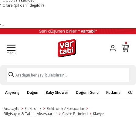
1 x USB veri kablosu.
1 x fare (pil dahil değildir).
">
0
Alışveriş
Düğün
Baby Shower
Doğum Günü
Kutlama
Özel
Anasayfa
Elektronik
Elektronik Aksesuarlar
Bilgisayar & Tablet Aksesuarlar
Çevre Birimleri
Klavye