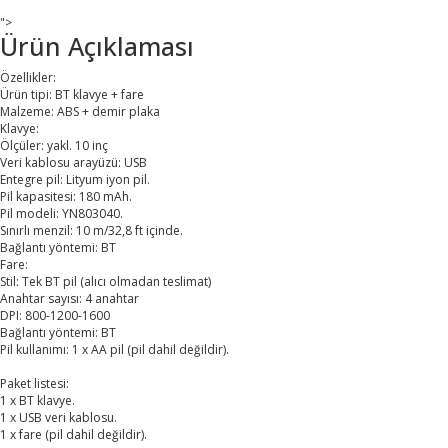
">
Ürün Açıklaması
Özellikler:
Ürün tipi: BT klavye + fare
Malzeme: ABS + demir plaka
Klavye:
Ölçüler: yakl. 10 inç
Veri kablosu arayüzü: USB
Entegre pil: Lityum iyon pil.
Pil kapasitesi: 180 mAh.
Pil modeli: YN803040.
Sınırlı menzil: 10 m/32,8 ft içinde.
Bağlantı yöntemi: BT
Fare:
Stil: Tek BT pil (alıcı olmadan teslimat)
Anahtar sayısı: 4 anahtar
DPI: 800-1200-1600
Bağlantı yöntemi: BT
Pil kullanımı: 1 x AA pil (pil dahil değildir).
Paket listesi:
1 x BT klavye.
1 x USB veri kablosu.
1 x fare (pil dahil değildir).