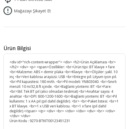
Mağazayı Şikayet Et
Ürün Bilgisi
<div id="rich-content-wrapper"> <div> <h2>Ürün Açıklaması <br>
</h2> <div> <p> <span>Özellikler: <br>Ürün tipi: BT klavye + fare
<br>Malzeme: ABS + demir plaka <br>Klavye: <br>Ölçüler: yakl. 10
inç <br>Veri kablosu arayüzü: USB <br>Entegre pil: Lityum iyon pil.
<br>Pil kapasitesi: 180 mAh. <br>Pil modeli: YN803040. <br>Sınırlı
menzil: 10 m/32,8 ft içinde. <br>Bağlantı yöntemi: BT <br>Fare:
<br>Stil: Tek BT pil (alıcı olmadan teslimat) <br>Anahtar sayısı: 4
anahtar <br>DPI: 800-1200-1600 <br>Bağlantı yöntemi: BT <br>Pil
kullanımı: 1 x AA pil (pil dahil değildir). <br> <br>Paket listesi: <br>1
x BT klavye. <br>1 x USB veri kablosu. <br>1 x fare (pil dahil
değildir).</span> </p> <div> <br> </div> </div> <div> <br> </div>
</div> </div>
Ürün Kodu :
9270-BTKIT00123451231