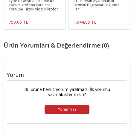
Type C Girişli 2 Li Kablosuz
Cf-03 Siyah Ayarlanabilir
Yaka Mikrofonu Wireless
Dizüstü Bilgisayar Soğutma
Youtube Tiktok Vlog Mikrofon
Fanı
759,05 TL
1.044,05 TL
Ürün Yorumları & Değerlendirme (0)
Yorum
Bu ürüne henüz yorum yazılmadı. İlk yorumu
yazmak ister misin?
Yorum Yaz