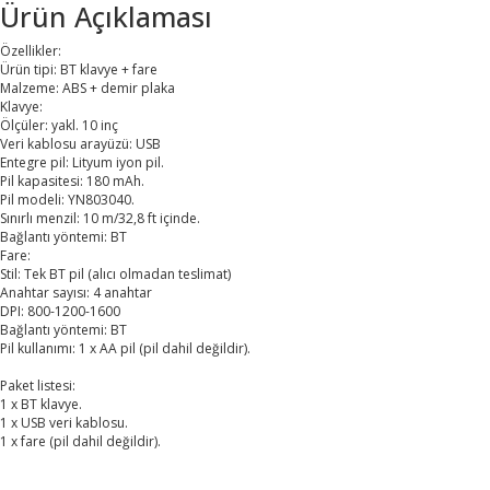
Ürün Açıklaması
Özellikler:
Ürün tipi: BT klavye + fare
Malzeme: ABS + demir plaka
Klavye:
Ölçüler: yakl. 10 inç
Veri kablosu arayüzü: USB
Entegre pil: Lityum iyon pil.
Pil kapasitesi: 180 mAh.
Pil modeli: YN803040.
Sınırlı menzil: 10 m/32,8 ft içinde.
Bağlantı yöntemi: BT
Fare:
Stil: Tek BT pil (alıcı olmadan teslimat)
Anahtar sayısı: 4 anahtar
DPI: 800-1200-1600
Bağlantı yöntemi: BT
Pil kullanımı: 1 x AA pil (pil dahil değildir).
Paket listesi:
1 x BT klavye.
1 x USB veri kablosu.
1 x fare (pil dahil değildir).