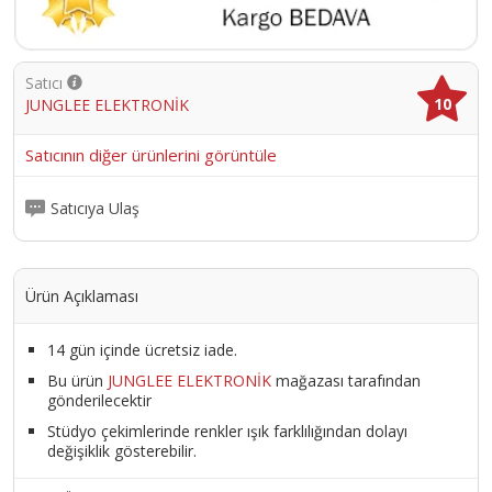
Home theaterKontrast oranı 18000:1Ağırlık 750gLens Manuel
odaklamaMarka adı OPNEW-A007Model Numarası A007Özellik
Pico, Kısa mesafeli, 3D hazır, 3D Dahili, Internet Hazır, Internet
Dahili, Dahili Hoparlörler, SDK kullanılabilir, Cepte, HIFI
Satıcı
STEREOOperasyon sistemi Android 9Model OPNEW-A007Renk
10
JUNGLEE ELEKTRONİK
Siyah, beyaz
Ürün Kodu :
9270-T11021341685451321
Satıcının diğer ürünlerini görüntüle
Satıcıya Ulaş
Ürün Açıklaması
14 gün içinde ücretsiz iade.
Bu ürün
JUNGLEE ELEKTRONİK
mağazası tarafından
gönderilecektir
Stüdyo çekimlerinde renkler ışık farklılığından dolayı
değişiklik gösterebilir.