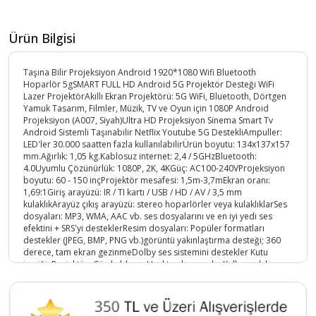
Ürün Bilgisi
Taşına Bilir Projeksiyon Android 1920*1080 Wifi Bluetooth
Hoparlör 5gSMART FULL HD Android 5G Projektör Desteği WiFi
Lazer ProjektörAkıllı Ekran Projektörü: 5G WiFi, Bluetooth, Dörtgen
Yamuk Tasarım, Filmler, Müzik, TV ve Oyun için 1080P Android
Projeksiyon (A007, Siyah)Ultra HD Projeksiyon Sinema Smart Tv
Android Sistemli Taşınabilir Netflix Youtube 5G DestekliAmpuller:
LED'ler 30.000 saatten fazla kullanılabilirÜrün boyutu: 134x137x157
mm.Ağırlık: 1,05 kg.Kablosuz internet: 2,4 / 5GHzBluetooth:
4.0Uyumlu Çözünürlük: 1080P, 2K, 4KGüç: AC100-240VProjeksiyon
boyutu: 60 - 150 inçProjektör mesafesi: 1,5m-3,7mEkran oranı:
1,69:1Giriş arayüzü: IR / TI kartı / USB / HD / AV / 3,5 mm
kulaklıkArayüz çıkış arayüzü: stereo hoparlörler veya kulaklıklarSes
dosyaları: MP3, WMA, AAC vb. ses dosyalarını ve en iyi yedi ses
efektini + SRS'yi desteklerResim dosyaları: Popüler formatları
destekler (JPEG, BMP, PNG vb.)görüntü yakınlaştırma desteği; 360
derece, tam ekran gezinmeDolby ses sistemini destekler Kutu
içeriği: Projektör, Güç kablosu, Uzaktan kumanda, Kullanım kılavuzu
60-150 inç Android / IOS Uyumlu Taşınabilir EvetParlaklık 700
lümenÇözünürlük 1920 x1080Projeksiyon Uzaklık 1.24 ~
6.55mLamba Led, 30000 saat uzun ömürlüGaranti (Yıl) 1-yılDiğer
niteliklerTarz LCDMenşe Yeri ShenzhenÖzel kalıp EvetKullanımı