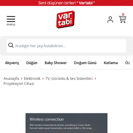
0
Alışveriş
Düğün
Baby Shower
Doğum Günü
Kutlama
Özel
Anasayfa
Elektronik
TV, Görüntü & Ses Sistemleri
Projeksiyon Cihazı