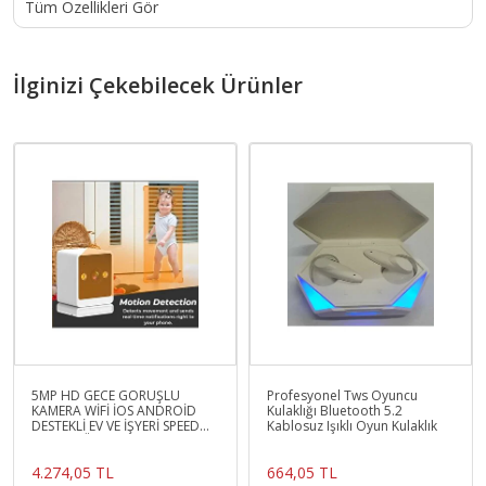
Tüm Özellikleri Gör
İlginizi Çekebilecek Ürünler
5MP HD GECE GÖRÜŞLÜ
Profesyonel Tws Oyuncu
KAMERA WİFİ İOS ANDROİD
Kulaklığı Bluetooth 5.2
DESTEKLİ EV VE İŞYERİ SPEED
Kablosuz Işıklı Oyun Kulaklık
DOME GÜVENLİK KAMERASI
4.274,05 TL
664,05 TL