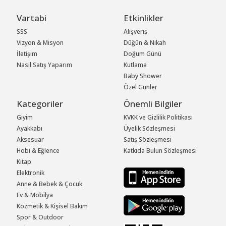
Vartabi
Etkinlikler
SSS
Alışveriş
Vizyon & Misyon
Düğün & Nikah
İletişim
Doğum Günü
Nasıl Satış Yaparım
Kutlama
Baby Shower
Özel Günler
Kategoriler
Önemli Bilgiler
Giyim
KVKK ve Gizlilik Politikası
Ayakkabı
Üyelik Sözleşmesi
Aksesuar
Satış Sözleşmesi
Hobi & Eğlence
Katkıda Bulun Sözleşmesi
Kitap
Elektronik
Anne & Bebek & Çocuk
Ev & Mobilya
Kozmetik & Kişisel Bakım
Spor & Outdoor