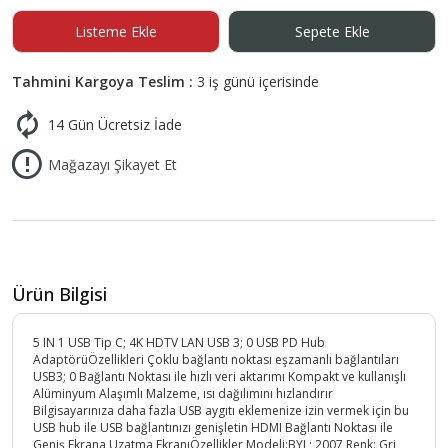
Listeme Ekle
Sepete Ekle
Tahmini Kargoya Teslim :
3 iş günü içerisinde
14 Gün Ücretsiz İade
Mağazayı Şikayet Et
Ürün Bilgisi
5 IN 1 USB Tip C; 4K HDTV LAN USB 3; 0 USB PD Hub
AdaptörüÖzellikleri Çoklu bağlantı noktası eşzamanlı bağlantıları
USB3; 0 Bağlantı Noktası ile hızlı veri aktarımı Kompakt ve kullanışlı
Alüminyum Alaşımlı Malzeme, ısı dağılımını hızlandırır
Bilgisayarınıza daha fazla USB aygıtı eklemenize izin vermek için bu
USB hub ile USB bağlantınızı genişletin HDMI Bağlantı Noktası ile
Geniş Ekrana Uzatma EkranıÖzellikler Modeli:BYL; 2007 Renk: Gri