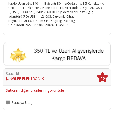
Kablo Uzunluğu: 140mm Bağlantı Bölme/Çoğaltma: 1:5 Konektör A:
USB Tip C Erkek, USB; C Konektör B: HDMI Standart Dişi, LAN, USB3;
0, USB , PD 4K*2K(3840*2160)30HZ'yi destekler Destek güç
adaptörü (PD) USB 1; 1,2; 0&3; 0 uyumlu Cihaz
Boyutları:101x32x14mm Cihaz Ağırlığı:73+/; 5g;
Ürün Kodu :
9270-8794512048651045162
Satıcı
10
JUNGLEE ELEKTRONİK
Satıcının diğer ürünlerini görüntüle
Satıcıya Ulaş