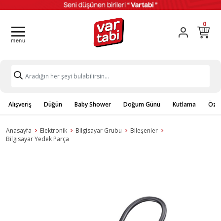
0
Alışveriş
Düğün
Baby Shower
Doğum Günü
Kutlama
Özel
Anasayfa
Elektronik
Bilgisayar Grubu
Bileşenler
Bilgisayar Yedek Parça