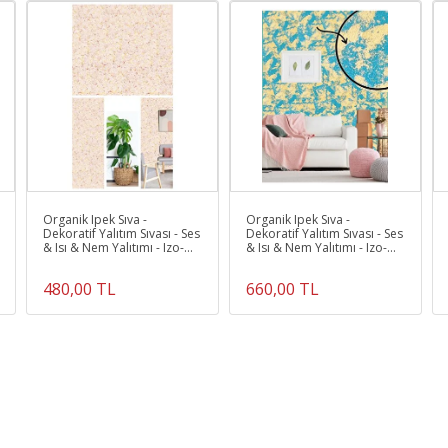
KAPLANABİLİR. YÜZEYE UYGULANAN ÜRÜN 12 İLE 24 SAAT ARASIND
KURUR.
Ürün Kodu :
10556-İZO.061
Organik Ipek Sıva -
Organik Ipek Sıva -
Dekoratif Yalıtım Sıvası - Ses
Dekoratif Yalıtım Sıvası - Ses
& Isı & Nem Yalıtımı - Izo-
& Isı & Nem Yalıtımı - Izo-
057 - 4 M2
030 - 6 m2
480,00 TL
660,00 TL