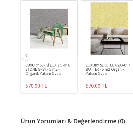
ZO-008
LUXURY SERİSİ LUXİZO-016
LUXURY SERİSİ LUXİZO-017
anik
STONE GREY - 5 m2 -
BUTTER - 5 m2 Organik
Organik Yalıtım Sıvası
Yalıtım Sıvası
570,00 TL
570,00 TL
Ürün Yorumları & Değerlendirme (0)