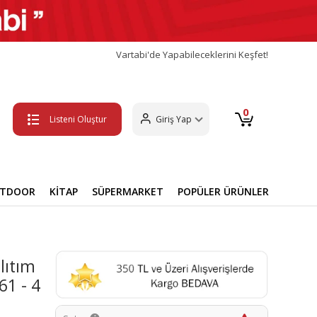
Vartabi'de Yapabileceklerini Keşfet!
0
Listeni Oluştur
Giriş Yap
UTDOOR
KİTAP
SÜPERMARKET
POPÜLER ÜRÜNLER
lıtım
61 - 4