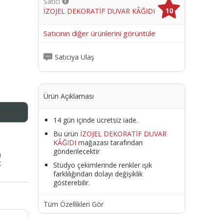
Satıcı
10
İZOJEL DEKORATİF DUVAR KÂĞIDI
me
Satıcının diğer ürünlerini görüntüle
Satıcıya Ulaş
Ürün Açıklaması
14 gün içinde ücretsiz iade.
Bu ürün
İZOJEL DEKORATİF DUVAR
KÂĞIDI
mağazası tarafından
gönderilecektir
ı
t
Stüdyo çekimlerinde renkler ışık
farklılığından dolayı değişiklik
gösterebilir.
Tüm Özellikleri Gör