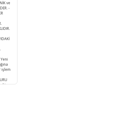
NİK ve
ER. -
ER
.
LIDIR.
PIDAKİ
:
.
 Yeni
ığına
r işlem
KURU
oktur.
 mm
r.
İF
LUR. 1
LIR.
E
ANIZ
ALAN