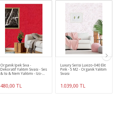
A
Organik Ipek Sıva -
Luxury Serisi Luxizo-040 Elıt
Organik
Dekoratif Yalıtım Sıvası - Ses
Pınk - 5 M2 - Organik Yalıtım
Açık Pe
& Isı & Nem Yalıtımı - Izo-
Sıvası
005 Kırmızı - 4 M2
480,00 TL
1.039,00 TL
480,0