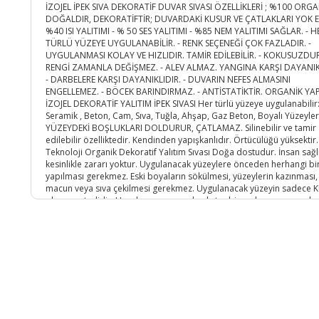
İZOJEL İPEK SIVA DEKORATİF DUVAR SIVASI ÖZELLİKLERİ ; %100 ORGA
DOĞALDIR, DEKORATİFTİR; DUVARDAKİ KUSUR VE ÇATLAKLARI YOK ED
%40 ISI YALITIMI - % 50 SES YALITIMI - %85 NEM YALITIMI SAĞLAR. - H
TÜRLÜ YÜZEYE UYGULANABİLİR. - RENK SEÇENEĞİ ÇOK FAZLADIR. -
UYGULANMASI KOLAY VE HIZLIDIR. TAMİR EDİLEBİLİR. - KOKUSUZDUR
RENGİ ZAMANLA DEĞİŞMEZ. - ALEV ALMAZ. YANGINA KARŞI DAYANIK
- DARBELERE KARŞI DAYANIKLIDIR. - DUVARIN NEFES ALMASINI
ENGELLEMEZ. - BÖCEK BARINDIRMAZ. - ANTİSTATİKTİR. ORGANİK YA
İZOJEL DEKORATİF YALITIM İPEK SIVASI Her türlü yüzeye uygulanabilir
Seramik , Beton, Cam, Sıva, Tuğla, Ahşap, Gaz Beton, Boyalı Yüzeyler
YÜZEYDEKİ BOŞLUKLARI DOLDURUR, ÇATLAMAZ. Silinebilir ve tamir
edilebilir özelliktedir. Kendinden yapışkanlıdır. Örtücülüğü yüksektir.
Teknoloji Organik Dekoratif Yalıtım Sıvası Doğa dostudur. İnsan sağl
kesinlikle zararı yoktur. Uygulanacak yüzeylere önceden herhangi bi
yapılması gerekmez. Eski boyaların sökülmesi, yüzeylerin kazınması,
macun veya sıva çekilmesi gerekmez. Uygulanacak yüzeyin sadece 
olması yeterlidir. Uygulama esnasında ekstra bir malzemeye gerek y
Her sıcaklıkta uygulama yapılabilir. Sarfiyat: Yüzeye tek kat uygulama
yapılması yeterlidir. Ürünün yüzeye uygulama kalınlığı 1,6 mm ile 2
arasında olmalıdır. Depolama: Oda sıcaklığı depolama için uygundu
Özel bir ortamda depolama gerektirmez. İZOJEL İPEK SIVA DEKORAT
DUVAR SIVASI NASIL HAZIRLANIR? BİR KABIN İÇERİSİNE 5 LT SU KONU
PAKET ÜRÜN SUYUN İÇERİSİNE BOŞALTILIR. YAKLAŞIK 10 DK KARIŞTIRI
DAHA SONRA 30 DK KADAR DİNLENDİRİLİP DUVARA PLASTİK MALA İL
UYGULANIR. UYGULAMA ESNASINDA MALAYI 5 DERECE AÇI İLE TUTM
İŞİNİZİ KOLAYLAŞTIRACAKTIR. 1 PAKET İPEK SIVA İLE YAKLAŞIK 4 M2 