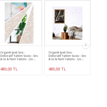
A
Organik Ipek Sıva -
Organik Ipek Sıva -
Organik
Dekoratif Yalıtım Sıvası - Ses
Dekoratif Yalıtım Sıvası - Ses
Dekorati
& Isı & Nem Yalıtımı - Izo-
& Isı & Nem Yalıtımı - Izo-
& Isı & 
060 - 4 M2
022 - 4 M2
045 - 4
480,00 TL
480,00 TL
480,0