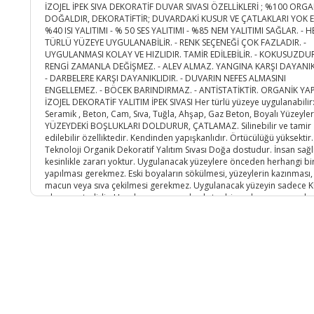
İZOJEL İPEK SIVA DEKORATİF DUVAR SIVASI ÖZELLİKLERİ ; %100 ORGA
DOĞALDIR, DEKORATİFTİR; DUVARDAKİ KUSUR VE ÇATLAKLARI YOK ED
%40 ISI YALITIMI - % 50 SES YALITIMI - %85 NEM YALITIMI SAĞLAR. - H
TÜRLÜ YÜZEYE UYGULANABİLİR. - RENK SEÇENEĞİ ÇOK FAZLADIR. -
UYGULANMASI KOLAY VE HIZLIDIR. TAMİR EDİLEBİLİR. - KOKUSUZDUR
RENGİ ZAMANLA DEĞİŞMEZ. - ALEV ALMAZ. YANGINA KARŞI DAYANIK
- DARBELERE KARŞI DAYANIKLIDIR. - DUVARIN NEFES ALMASINI
ENGELLEMEZ. - BÖCEK BARINDIRMAZ. - ANTİSTATİKTİR. ORGANİK YA
İZOJEL DEKORATİF YALITIM İPEK SIVASI Her türlü yüzeye uygulanabilir
Seramik , Beton, Cam, Sıva, Tuğla, Ahşap, Gaz Beton, Boyalı Yüzeyler
YÜZEYDEKİ BOŞLUKLARI DOLDURUR, ÇATLAMAZ. Silinebilir ve tamir
edilebilir özelliktedir. Kendinden yapışkanlıdır. Örtücülüğü yüksektir.
Teknoloji Organik Dekoratif Yalıtım Sıvası Doğa dostudur. İnsan sağl
kesinlikle zararı yoktur. Uygulanacak yüzeylere önceden herhangi bi
yapılması gerekmez. Eski boyaların sökülmesi, yüzeylerin kazınması,
macun veya sıva çekilmesi gerekmez. Uygulanacak yüzeyin sadece 
olması yeterlidir. Uygulama esnasında ekstra bir malzemeye gerek y
Her sıcaklıkta uygulama yapılabilir. Sarfiyat: Yüzeye tek kat uygulama
yapılması yeterlidir. Ürünün yüzeye uygulama kalınlığı 1,6 mm ile 2
arasında olmalıdır. Depolama: Oda sıcaklığı depolama için uygundu
Özel bir ortamda depolama gerektirmez. İZOJEL İPEK SIVA DEKORAT
DUVAR SIVASI NASIL HAZIRLANIR? BİR KABIN İÇERİSİNE 5 LT SU KONU
PAKET ÜRÜN SUYUN İÇERİSİNE BOŞALTILIR. YAKLAŞIK 10 DK KARIŞTIRI
DAHA SONRA 30 DK KADAR DİNLENDİRİLİP DUVARA PLASTİK MALA İL
UYGULANIR. UYGULAMA ESNASINDA MALAYI 5 DERECE AÇI İLE TUTM
İŞİNİZİ KOLAYLAŞTIRACAKTIR. 1 PAKET İPEK SIVA İLE YAKLAŞIK 6 M2 