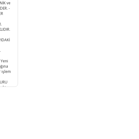
NİK ve
ER. -
ER
.
LIDIR.
PIDAKİ
:
.
 Yeni
ığına
r işlem
KURU
oktur.
 mm
r.
İF
LUR. 1
LIR.
E
ANIZ
ALAN