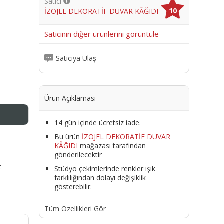
Satıcı
10
İZOJEL DEKORATİF DUVAR KÂĞIDI
me
Satıcının diğer ürünlerini görüntüle
Satıcıya Ulaş
Ürün Açıklaması
14 gün içinde ücretsiz iade.
Bu ürün
İZOJEL DEKORATİF DUVAR
KÂĞIDI
mağazası tarafından
gönderilecektir
ı
t
Stüdyo çekimlerinde renkler ışık
farklılığından dolayı değişiklik
gösterebilir.
Tüm Özellikleri Gör