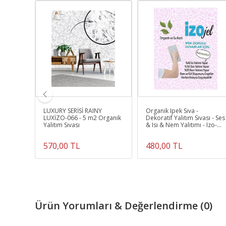
LUXURY SERİSİ RAINY
Organik Ipek Sıva -
sı - Ses
LUXİZO-066 - 5 m2 Organik
Dekoratif Yalıtım Sıvası - Ses
 Izo-
Yalıtım Sıvası
& Isı & Nem Yalıtımı - Izo-
069 - 4 M2
570,00 TL
480,00 TL
Ürün Yorumları & Değerlendirme (0)