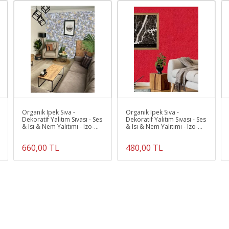
KAPLANABİLİR. YÜZEYE UYGULANAN ÜRÜN 12 İLE 24 SAAT ARASIND
KURUR.
Ürün Kodu :
10556-İZO.030
Organik Ipek Sıva -
Organik Ipek Sıva -
Dekoratif Yalıtım Sıvası - Ses
Dekoratif Yalıtım Sıvası - Ses
& Isı & Nem Yalıtımı - Izo-
& Isı & Nem Yalıtımı - Izo-
032 - 6 M2
005 Kırmızı - 4 M2
660,00 TL
480,00 TL