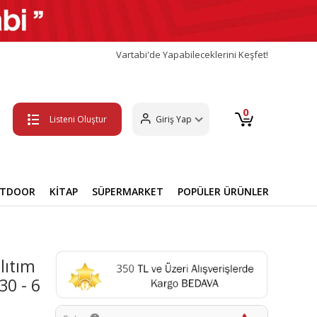
Vartabi'de Yapabileceklerini Keşfet!
0
Listeni Oluştur
Giriş Yap
UTDOOR
KİTAP
SÜPERMARKET
POPÜLER ÜRÜNLER
lıtım
30 - 6