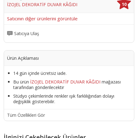
10
İZOJEL DEKORATİF DUVAR KÂĞIDI
KADAR DİNLENDİRİLİP DUVARA PLASTİK MALA İLE UYGULANIR.
UYGULAMA ESNASINDA MALAYI 5 DERECE AÇI İLE TUTMANIZ İŞİNİZİ
KOLAYLAŞTIRACAKTIR. 1 PAKET İPEK SIVA İLE YAKLAŞIK 4 M2 ALAN
Satıcının diğer ürünlerini görüntüle
KAPLANABİLİR. YÜZEYE UYGULANAN ÜRÜN 12 İLE 24 SAAT
ARASINDA KURUR.
Ürün Kodu :
10556-İZO.023
Satıcıya Ulaş
Ürün Açıklaması
14 gün içinde ücretsiz iade.
Bu ürün
İZOJEL DEKORATİF DUVAR KÂĞIDI
mağazası
tarafından gönderilecektir
Stüdyo çekimlerinde renkler ışık farklılığından dolayı
değişiklik gösterebilir.
Tüm Özellikleri Gör
İlginizi Çekebilecek Ürünler