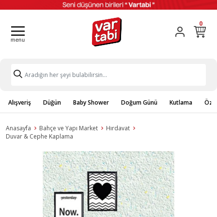
0
Alışveriş
Düğün
Baby Shower
Doğum Günü
Kutlama
Özel
Anasayfa
Bahçe ve Yapı Market
Hırdavat
Duvar & Cephe Kaplama