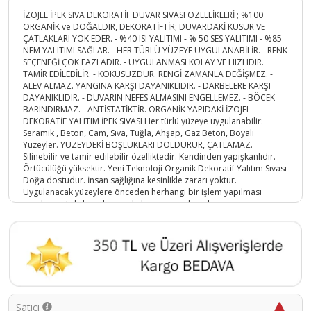
İZOJEL İPEK SIVA DEKORATİF DUVAR SIVASI ÖZELLİKLERİ ; %100
ORGANİK ve DOĞALDIR, DEKORATİFTİR; DUVARDAKİ KUSUR VE
ÇATLAKLARI YOK EDER. - %40 ISI YALITIMI - % 50 SES YALITIMI - %85
NEM YALITIMI SAĞLAR. - HER TÜRLÜ YÜZEYE UYGULANABİLİR. - RENK
SEÇENEĞİ ÇOK FAZLADIR. - UYGULANMASI KOLAY VE HIZLIDIR.
TAMİR EDİLEBİLİR. - KOKUSUZDUR. RENGİ ZAMANLA DEĞİŞMEZ. -
ALEV ALMAZ. YANGINA KARŞI DAYANIKLIDIR. - DARBELERE KARŞI
DAYANIKLIDIR. - DUVARIN NEFES ALMASINI ENGELLEMEZ. - BÖCEK
BARINDIRMAZ. - ANTİSTATİKTİR. ORGANİK YAPIDAKİ İZOJEL
DEKORATİF YALITIM İPEK SIVASI Her türlü yüzeye uygulanabilir:
Seramik , Beton, Cam, Sıva, Tuğla, Ahşap, Gaz Beton, Boyalı
Yüzeyler. YÜZEYDEKİ BOŞLUKLARI DOLDURUR, ÇATLAMAZ.
Silinebilir ve tamir edilebilir özelliktedir. Kendinden yapışkanlıdır.
Örtücülüğü yüksektir. Yeni Teknoloji Organik Dekoratif Yalıtım Sıvası
Doğa dostudur. İnsan sağlığına kesinlikle zararı yoktur.
Uygulanacak yüzeylere önceden herhangi bir işlem yapılması
gerekmez. Eski boyaların sökülmesi, yüzeylerin kazınması, macun
veya sıva çekilmesi gerekmez. Uygulanacak yüzeyin sadece KURU
olması yeterlidir. Uygulama esnasında ekstra bir malzemeye gerek
yoktur. Her sıcaklıkta uygulama yapılabilir. Sarfiyat: Yüzeye tek kat
uygulama yapılması yeterlidir. Ürünün yüzeye uygulama kalınlığı 1,6
mm ile 2 mm arasında olmalıdır. Depolama: Oda sıcaklığı
depolama için uygundur. Özel bir ortamda depolama gerektirmez.
İZOJEL İPEK SIVA DEKORATİF DUVAR SIVASI NASIL HAZIRLANIR? BİR
KABIN İÇERİSİNE 5 LT SU KONULUR. 1 PAKET ÜRÜN SUYUN İÇERİSİNE
Satıcı
BOŞALTILIR. YAKLAŞIK 10 DK KARIŞTIRILIR. DAHA SONRA 30 DK