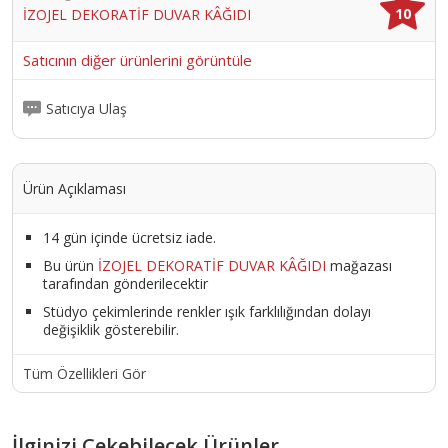
10
İZOJEL DEKORATİF DUVAR KÂĞIDI
KADAR DİNLENDİRİLİP DUVARA PLASTİK MALA İLE UYGULANIR.
UYGULAMA ESNASINDA MALAYI 5 DERECE AÇI İLE TUTMANIZ İŞİNİZİ
KOLAYLAŞTIRACAKTIR. 1 PAKET İPEK SIVA İLE YAKLAŞIK 4 M2 ALAN
Satıcının diğer ürünlerini görüntüle
KAPLANABİLİR. YÜZEYE UYGULANAN ÜRÜN 12 İLE 24 SAAT
ARASINDA KURUR.
Ürün Kodu :
10556-İZO.022
Satıcıya Ulaş
Ürün Açıklaması
14 gün içinde ücretsiz iade.
Bu ürün
İZOJEL DEKORATİF DUVAR KÂĞIDI
mağazası
tarafından gönderilecektir
Stüdyo çekimlerinde renkler ışık farklılığından dolayı
değişiklik gösterebilir.
Tüm Özellikleri Gör
İlginizi Çekebilecek Ürünler