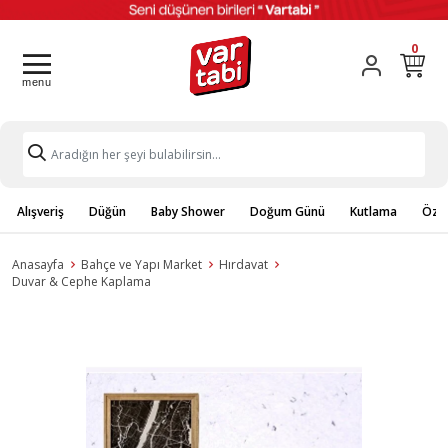
0
Alışveriş
Düğün
Baby Shower
Doğum Günü
Kutlama
Özel
Anasayfa
Bahçe ve Yapı Market
Hırdavat
Duvar & Cephe Kaplama