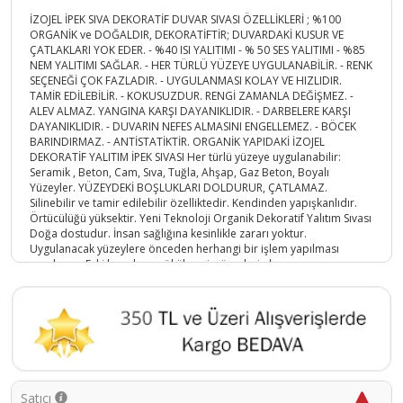
İZOJEL İPEK SIVA DEKORATİF DUVAR SIVASI ÖZELLİKLERİ ; %100
ORGANİK ve DOĞALDIR, DEKORATİFTİR; DUVARDAKİ KUSUR VE
ÇATLAKLARI YOK EDER. - %40 ISI YALITIMI - % 50 SES YALITIMI - %85
NEM YALITIMI SAĞLAR. - HER TÜRLÜ YÜZEYE UYGULANABİLİR. - RENK
SEÇENEĞİ ÇOK FAZLADIR. - UYGULANMASI KOLAY VE HIZLIDIR.
TAMİR EDİLEBİLİR. - KOKUSUZDUR. RENGİ ZAMANLA DEĞİŞMEZ. -
ALEV ALMAZ. YANGINA KARŞI DAYANIKLIDIR. - DARBELERE KARŞI
DAYANIKLIDIR. - DUVARIN NEFES ALMASINI ENGELLEMEZ. - BÖCEK
BARINDIRMAZ. - ANTİSTATİKTİR. ORGANİK YAPIDAKİ İZOJEL
DEKORATİF YALITIM İPEK SIVASI Her türlü yüzeye uygulanabilir:
Seramik , Beton, Cam, Sıva, Tuğla, Ahşap, Gaz Beton, Boyalı
Yüzeyler. YÜZEYDEKİ BOŞLUKLARI DOLDURUR, ÇATLAMAZ.
Silinebilir ve tamir edilebilir özelliktedir. Kendinden yapışkanlıdır.
Örtücülüğü yüksektir. Yeni Teknoloji Organik Dekoratif Yalıtım Sıvası
Doğa dostudur. İnsan sağlığına kesinlikle zararı yoktur.
Uygulanacak yüzeylere önceden herhangi bir işlem yapılması
gerekmez. Eski boyaların sökülmesi, yüzeylerin kazınması, macun
veya sıva çekilmesi gerekmez. Uygulanacak yüzeyin sadece KURU
olması yeterlidir. Uygulama esnasında ekstra bir malzemeye gerek
yoktur. Her sıcaklıkta uygulama yapılabilir. Sarfiyat: Yüzeye tek kat
uygulama yapılması yeterlidir. Ürünün yüzeye uygulama kalınlığı 1,6
mm ile 2 mm arasında olmalıdır. Depolama: Oda sıcaklığı
depolama için uygundur. Özel bir ortamda depolama gerektirmez.
İZOJEL İPEK SIVA DEKORATİF DUVAR SIVASI NASIL HAZIRLANIR? BİR
KABIN İÇERİSİNE 5 LT SU KONULUR. 1 PAKET ÜRÜN SUYUN İÇERİSİNE
Satıcı
BOŞALTILIR. YAKLAŞIK 10 DK KARIŞTIRILIR. DAHA SONRA 30 DK