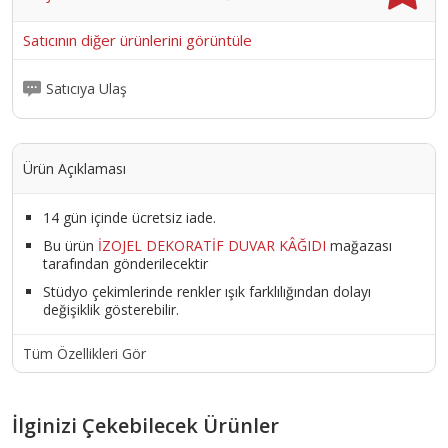
UYGULAMA ESNASINDA MALAYI 5 DERECE AÇI İLE TUTMANIZ İŞİNİZİ
KOLAYLAŞTIRACAKTIR. 1 PAKET İPEK SIVA İLE YAKLAŞIK 5 M2 ALAN
Satıcının diğer ürünlerini görüntüle
KAPLANABİLİR. YÜZEYE UYGULANAN ÜRÜN 12 İLE 24 SAAT
ARASINDA KURUR.
Ürün Kodu :
10556-LUXİZO-010
Satıcıya Ulaş
Ürün Açıklaması
14 gün içinde ücretsiz iade.
Bu ürün
İZOJEL DEKORATİF DUVAR KÂĞIDI
mağazası
tarafından gönderilecektir
Stüdyo çekimlerinde renkler ışık farklılığından dolayı
değişiklik gösterebilir.
Tüm Özellikleri Gör
İlginizi Çekebilecek Ürünler