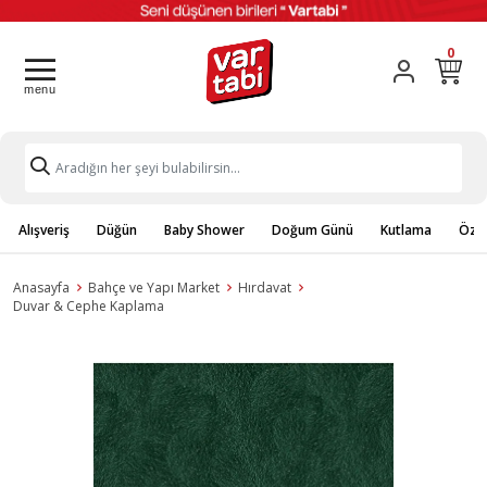
0
Alışveriş
Düğün
Baby Shower
Doğum Günü
Kutlama
Özel
Anasayfa
Bahçe ve Yapı Market
Hırdavat
Duvar & Cephe Kaplama