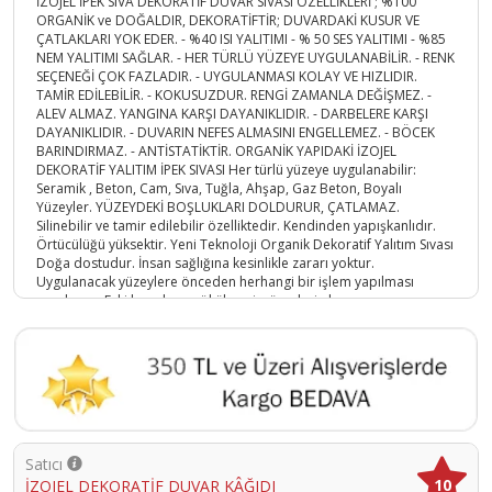
İZOJEL İPEK SIVA DEKORATİF DUVAR SIVASI ÖZELLİKLERİ ; %100
ORGANİK ve DOĞALDIR, DEKORATİFTİR; DUVARDAKİ KUSUR VE
ÇATLAKLARI YOK EDER. - %40 ISI YALITIMI - % 50 SES YALITIMI - %85
NEM YALITIMI SAĞLAR. - HER TÜRLÜ YÜZEYE UYGULANABİLİR. - RENK
SEÇENEĞİ ÇOK FAZLADIR. - UYGULANMASI KOLAY VE HIZLIDIR.
TAMİR EDİLEBİLİR. - KOKUSUZDUR. RENGİ ZAMANLA DEĞİŞMEZ. -
ALEV ALMAZ. YANGINA KARŞI DAYANIKLIDIR. - DARBELERE KARŞI
DAYANIKLIDIR. - DUVARIN NEFES ALMASINI ENGELLEMEZ. - BÖCEK
BARINDIRMAZ. - ANTİSTATİKTİR. ORGANİK YAPIDAKİ İZOJEL
DEKORATİF YALITIM İPEK SIVASI Her türlü yüzeye uygulanabilir:
Seramik , Beton, Cam, Sıva, Tuğla, Ahşap, Gaz Beton, Boyalı
Yüzeyler. YÜZEYDEKİ BOŞLUKLARI DOLDURUR, ÇATLAMAZ.
Silinebilir ve tamir edilebilir özelliktedir. Kendinden yapışkanlıdır.
Örtücülüğü yüksektir. Yeni Teknoloji Organik Dekoratif Yalıtım Sıvası
Doğa dostudur. İnsan sağlığına kesinlikle zararı yoktur.
Uygulanacak yüzeylere önceden herhangi bir işlem yapılması
gerekmez. Eski boyaların sökülmesi, yüzeylerin kazınması, macun
veya sıva çekilmesi gerekmez. Uygulanacak yüzeyin sadece KURU
olması yeterlidir. Uygulama esnasında ekstra bir malzemeye gerek
yoktur. Her sıcaklıkta uygulama yapılabilir. Sarfiyat: Yüzeye tek kat
uygulama yapılması yeterlidir. Ürünün yüzeye uygulama kalınlığı 1,6
mm ile 2 mm arasında olmalıdır. Depolama: Oda sıcaklığı
depolama için uygundur. Özel bir ortamda depolama gerektirmez.
İZOJEL İPEK SIVA DEKORATİF DUVAR SIVASI NASIL HAZIRLANIR? BİR
KABIN İÇERİSİNE 7 LT SU KONULUR. 1 PAKET ÜRÜN SUYUN İÇERİSİNE
Satıcı
BOŞALTILIR. YAKLAŞIK 10 DK KARIŞTIRILIR. DAHA SONRA 30 DK
10
İZOJEL DEKORATİF DUVAR KÂĞIDI
KADAR DİNLENDİRİLİP DUVARA PLASTİK MALA İLE UYGULANIR.