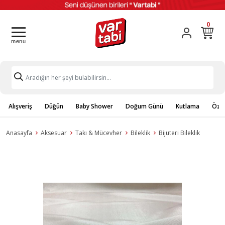
0
Alışveriş
Düğün
Baby Shower
Doğum Günü
Kutlama
Özel
Anasayfa
Aksesuar
Takı & Mücevher
Bileklik
Bijuteri Bileklik