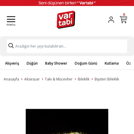
0
Alışveriş
Düğün
Baby Shower
Doğum Günü
Kutlama
Özel
Anasayfa
Aksesuar
Takı & Mücevher
Bileklik
Bijuteri Bileklik