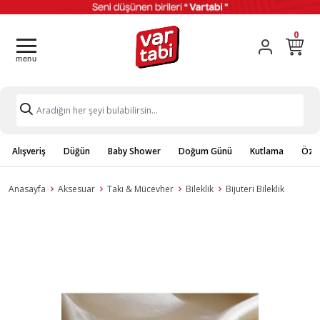
0
Alışveriş
Düğün
Baby Shower
Doğum Günü
Kutlama
Özel
Anasayfa
Aksesuar
Takı & Mücevher
Bileklik
Bijuteri Bileklik