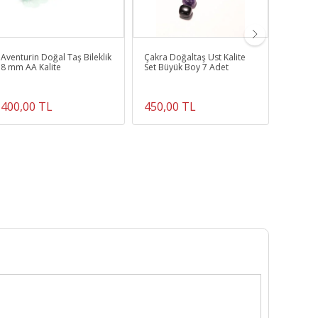
Aventurin Doğal Taş Bileklik
Çakra Doğaltaş Üst Kalite
AMATI
8 mm AA Kalite
Set Büyük Boy 7 Adet
400,00 TL
450,00 TL
1.300