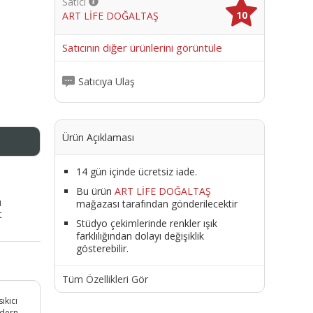
Satıcı
10
ART LİFE DOĞALTAŞ
me
Satıcının diğer ürünlerini görüntüle
Satıcıya Ulaş
Ürün Açıklaması
14 gün içinde ücretsiz iade.
Bu ürün
ART LİFE DOĞALTAŞ
ı
mağazası tarafından gönderilecektir
t
Stüdyo çekimlerinde renkler ışık
farklılığından dolayı değişiklik
gösterebilir.
Tüm Özellikleri Gör
ıkıcı
odern