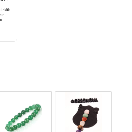
leklik
bir
Bu