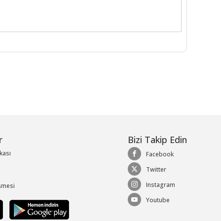
r
Bizi Takip Edin
ikası
Facebook
Twitter
Instagram
şmesi
Youtube