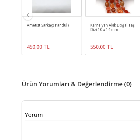
 Taşı
Ametist Sarkaç( Pandül (
Karnelyan Akik Doğal Taş
e
Dizi 10 x 14 mm
450,00 TL
550,00 TL
Ürün Yorumları & Değerlendirme (0)
Yorum