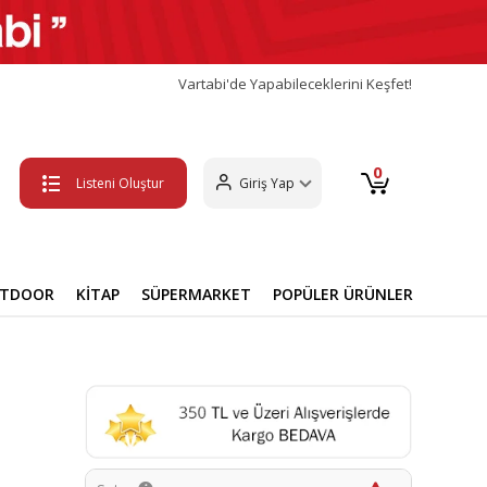
Vartabi'de Yapabileceklerini Keşfet!
0
Listeni Oluştur
Giriş Yap
UTDOOR
KİTAP
SÜPERMARKET
POPÜLER ÜRÜNLER