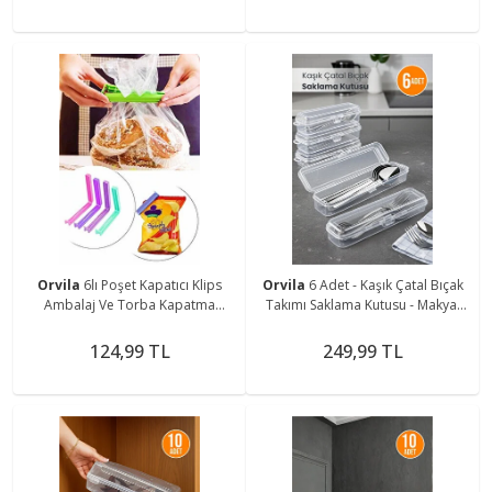
Orvila
6lı Poşet Kapatıcı Klips
Orvila
6 Adet - Kaşık Çatal Bıçak
Ambalaj Ve Torba Kapatma
Takımı Saklama Kutusu - Makyaj
Aparatı Poşet Klipsi
ve Kalemlik Şeffaf
124,99 TL
249,99 TL