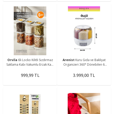
Orvila
6lı Locko Kilitli Sızdırmaz
Arenist
Kuru Gıda ve Bakliyat
Saklama Kabı Vakumlu Erzak Kabı
Organizeri 360° Dönebilen 6
1,4 L
Bölmeli Hava Geçirmez Saklama
Kabı 3 lt
999,99 TL
3.999,00 TL