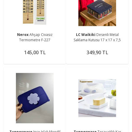
Nerox
Ahşap Civasız
LC Waikiki
Desenli Metal
Termometre F-227
Saklama Kutusu 17 x 17 x 7,5
145,00 TL
349,90 TL
Tupperware
Ince Islak Mendil
Tupperware
Terayağlık Kar