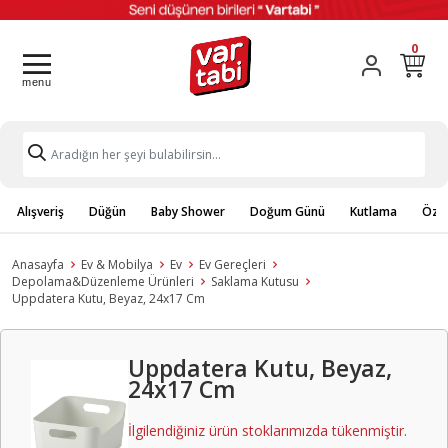
0
Alışveriş
Düğün
Baby Shower
Doğum Günü
Kutlama
Özel
Anasayfa
Ev & Mobilya
Ev
Ev Gereçleri
Depolama&Düzenleme Ürünleri
Saklama Kutusu
Uppdatera Kutu, Beyaz, 24x17 Cm
Uppdatera Kutu, Beyaz,
24x17 Cm
İlgilendiğiniz ürün stoklarımızda tükenmiştir.