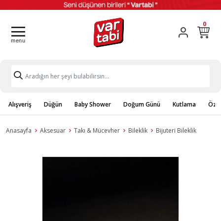
0
Alışveriş
Düğün
Baby Shower
Doğum Günü
Kutlama
Özel
Anasayfa
Aksesuar
Takı & Mücevher
Bileklik
Bijuteri Bileklik