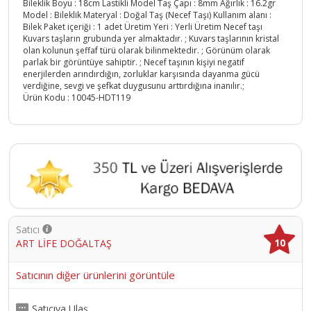
Bileklik Boyu : 18cm Lastikli Model Taş Çapı : 8mm Ağırlık : 16.2gr
Model : Bileklik Materyal : Doğal Taş (Necef Taşı) Kullanım alanı :
Bilek Paket içeriği : 1 adet Üretim Yeri : Yerli Üretim Necef taşı
Kuvars taşların grubunda yer almaktadır. ; Kuvars taşlarının kristal
olan kolunun şeffaf türü olarak bilinmektedir. ; Görünüm olarak
parlak bir görüntüye sahiptir. ; Necef taşının kişiyi negatif
enerjilerden arındırdığın, zorluklar karşısında dayanma gücü
verdiğine, sevgi ve şefkat duygusunu arttırdığına inanılır.;
Ürün Kodu :
10045-HDT119
Satıcı
10
ART LİFE DOĞALTAŞ
Satıcının diğer ürünlerini görüntüle
Satıcıya Ulaş