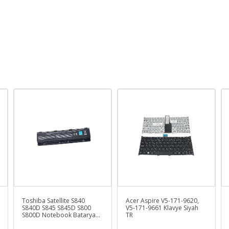
Toshiba Satellite S840
Acer Aspire V5-171-9620,
S840D S845 S845D S800
V5-171-9661 Klavye Siyah
S800D Notebook Bataryası
TR
- Pili