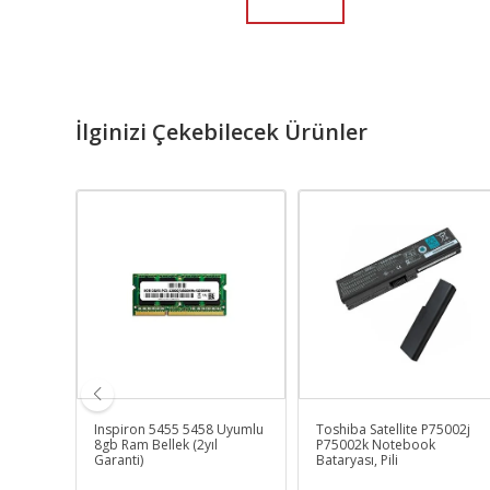
İlginizi Çekebilecek Ürünler
15he
Inspiron 5455 5458 Uyumlu
Toshiba Satellite P75002j
(2yıl
8gb Ram Bellek (2yıl
P75002k Notebook
Garanti)
Bataryası, Pili