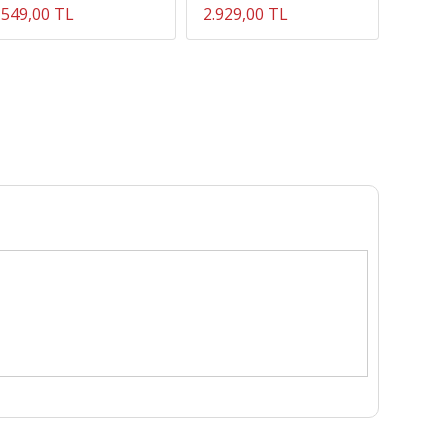
549,00 TL
2.929,00 TL
549,0