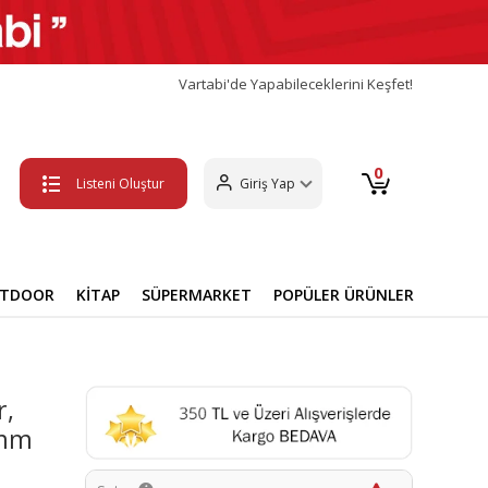
Vartabi'de Yapabileceklerini Keşfet!
0
Listeni Oluştur
Giriş Yap
UTDOOR
KİTAP
SÜPERMARKET
POPÜLER ÜRÜNLER
r,
5mm