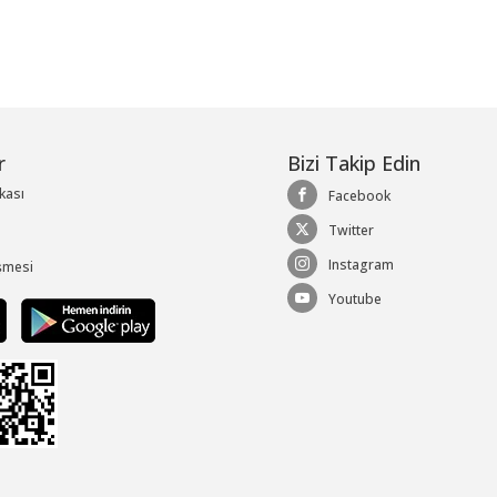
r
Bizi Takip Edin
ikası
Facebook
Twitter
Instagram
şmesi
Youtube