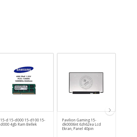
15-d 15-d000 15-d100 15-
Pavilion Gaming 15-
Omen 1
d000 4gb Ram Bellek
dk0006nt 6zh62ea Lcd
5au91e
Ekran, Panel 40pin
Bellek