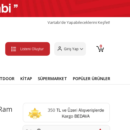
Vartabi'de Yapabileceklerini Keşfet!
0
Listeni Oluştur
Giriş Yap
UTDOOR
KİTAP
SÜPERMARKET
POPÜLER ÜRÜNLER
 Ram