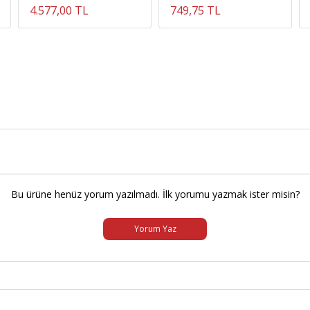
4.577,00 TL
749,75 TL
Bu ürüne henüz yorum yazılmadı. İlk yorumu yazmak ister misin?
Yorum Yaz