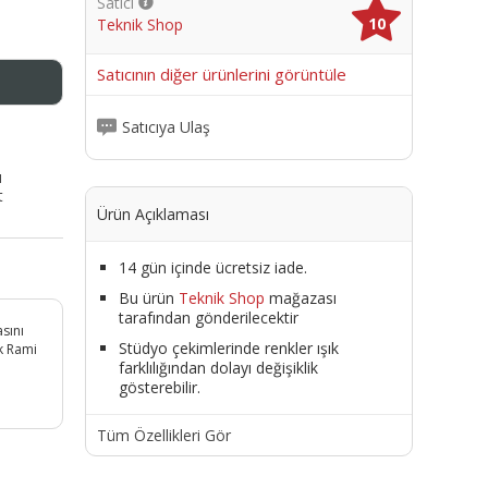
Satıcı
10
Teknik Shop
me
Satıcının diğer ürünlerini görüntüle
Satıcıya Ulaş
ı
t
Ürün Açıklaması
14 gün içinde ücretsiz iade.
Bu ürün
Teknik Shop
mağazası
tarafından gönderilecektir
sını
Stüdyo çekimlerinde renkler ışık
k Rami
farklılığından dolayı değişiklik
gösterebilir.
Tüm Özellikleri Gör