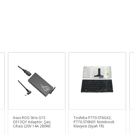
Asus ROG Strix G15
Toshiba P770-ST6GX2,
G513QY Adaptör, Şarj
P770-ST6N01 Notebook
Cihazı (20V 14A 280W)
Klavyesi (Siyah TR)