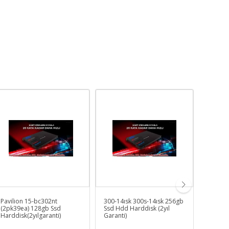
Pavilion 15-bc302nt
300-14ısk 300s-14ısk 256gb
Hp Pavi
(2pk39ea) 128gb Ssd
Ssd Hdd Harddisk (2yıl
bc010nt
Harddisk(2yılgaranti)
Garanti)
(silver-