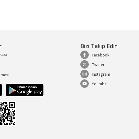
r
Bizi Takip Edin
ikası
Facebook
Twitter
Instagram
şmesi
Youtube