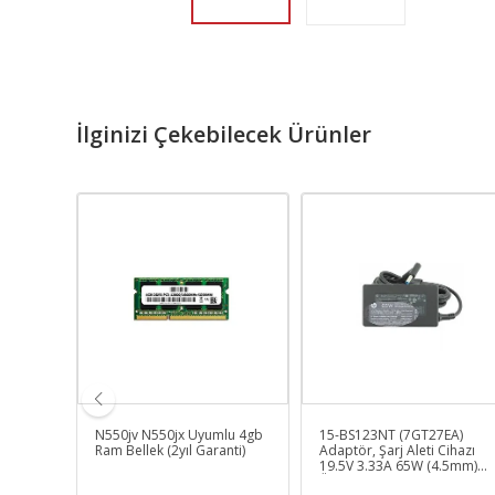
İlginizi Çekebilecek Ürünler
 2020
N550jv N550jx Uyumlu 4gb
15-BS123NT (7GT27EA)
Cihazı
Ram Bellek (2yıl Garanti)
Adaptör, Şarj Aleti Cihazı
65w
19.5V 3.33A 65W (4.5mm)
Üretici