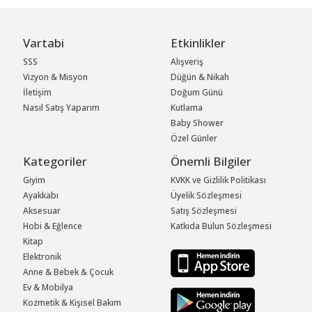
Vartabi
Etkinlikler
SSS
Alışveriş
Vizyon & Misyon
Düğün & Nikah
İletişim
Doğum Günü
Nasıl Satış Yaparım
Kutlama
Baby Shower
Özel Günler
Kategoriler
Önemli Bilgiler
Giyim
KVKK ve Gizlilik Politikası
Ayakkabı
Üyelik Sözleşmesi
Aksesuar
Satış Sözleşmesi
Hobi & Eğlence
Katkıda Bulun Sözleşmesi
Kitap
Elektronik
Anne & Bebek & Çocuk
Ev & Mobilya
Kozmetik & Kişisel Bakım