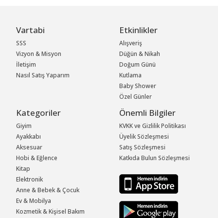
Vartabi
Etkinlikler
SSS
Alışveriş
Vizyon & Misyon
Düğün & Nikah
İletişim
Doğum Günü
Nasıl Satış Yaparım
Kutlama
Baby Shower
Özel Günler
Kategoriler
Önemli Bilgiler
Giyim
KVKK ve Gizlilik Politikası
Ayakkabı
Üyelik Sözleşmesi
Aksesuar
Satış Sözleşmesi
Hobi & Eğlence
Katkıda Bulun Sözleşmesi
Kitap
Elektronik
Anne & Bebek & Çocuk
Ev & Mobilya
Kozmetik & Kişisel Bakım