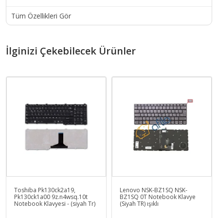
Tüm Özellikleri Gör
İlginizi Çekebilecek Ürünler
Toshiba Pk130ck2a19,
Lenovo NSK-BZ1SQ NSK-
Pk130ck1a00 9z.n4wsq.10t
BZ1SQ 0T Notebook Klavye
Notebook Klavyesi - (siyah Tr)
(Siyah TR) ışıklı