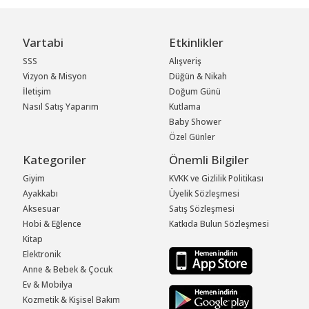
Vartabi
Etkinlikler
SSS
Alışveriş
Vizyon & Misyon
Düğün & Nikah
İletişim
Doğum Günü
Nasıl Satış Yaparım
Kutlama
Baby Shower
Özel Günler
Kategoriler
Önemli Bilgiler
Giyim
KVKK ve Gizlilik Politikası
Ayakkabı
Üyelik Sözleşmesi
Aksesuar
Satış Sözleşmesi
Hobi & Eğlence
Katkıda Bulun Sözleşmesi
Kitap
Elektronik
Anne & Bebek & Çocuk
Ev & Mobilya
Kozmetik & Kişisel Bakım