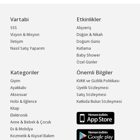
Vartabi
Etkinlikler
SSS
Alışveriş
Vizyon & Misyon
Düğün & Nikah
İletişim
Doğum Günü
Nasıl Satış Yaparım
Kutlama
Baby Shower
Özel Günler
Kategoriler
Önemli Bilgiler
Giyim
KVKK ve Gizlilik Politikası
Ayakkabı
Üyelik Sözleşmesi
Aksesuar
Satış Sözleşmesi
Hobi & Eğlence
Katkıda Bulun Sözleşmesi
Kitap
Elektronik
Anne & Bebek & Çocuk
Ev & Mobilya
Kozmetik & Kişisel Bakım