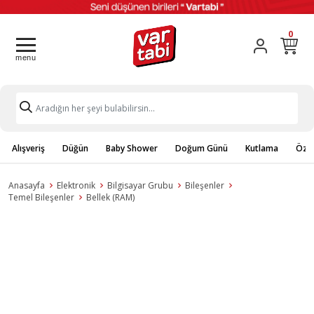
0
Alışveriş
Düğün
Baby Shower
Doğum Günü
Kutlama
Özel
Anasayfa
Elektronik
Bilgisayar Grubu
Bileşenler
Temel Bileşenler
Bellek (RAM)