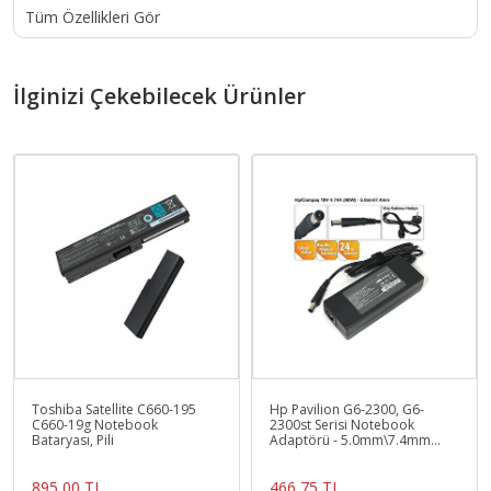
Tüm Özellikleri Gör
İlginizi Çekebilecek Ürünler
Toshiba Satellite C660-195
Hp Pavilion G6-2300, G6-
C660-19g Notebook
2300st Serisi Notebook
Bataryası, Pili
Adaptörü - 5.0mm\7.4mm
Iğne Uclu Model
895,00 TL
466,75 TL