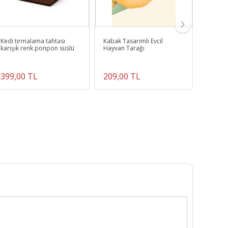
Kedi tırmalama tahtası
Kabak Tasarımlı Evcil
Basmal
karışık renk ponpon süslü
Hayvan Tarağı
Toplam
Temizl
Tarağı K
399,00 TL
209,00 TL
249,0