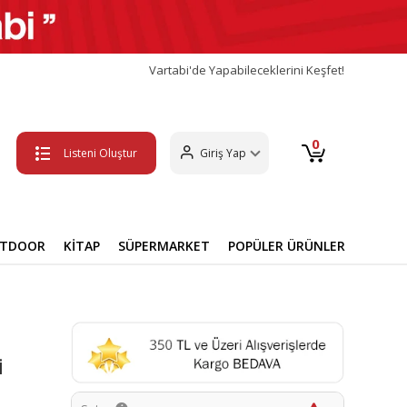
Vartabi'de Yapabileceklerini Keşfet!
0
Listeni Oluştur
Giriş Yap
UTDOOR
KİTAP
SÜPERMARKET
POPÜLER ÜRÜNLER
i