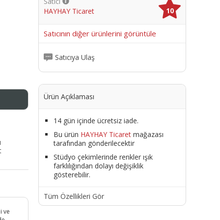
Satıcı
10
HAYHAY Ticaret
me
Satıcının diğer ürünlerini görüntüle
Satıcıya Ulaş
Ürün Açıklaması
14 gün içinde ücretsiz iade.
Bu ürün
HAYHAY Ticaret
mağazası
ı
tarafından gönderilecektir
t
Stüdyo çekimlerinde renkler ışık
farklılığından dolayı değişiklik
gösterebilir.
Tüm Özellikleri Gör
i ve
de