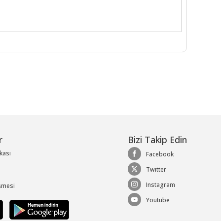
r
Bizi Takip Edin
ikası
Facebook
Twitter
Instagram
şmesi
Youtube