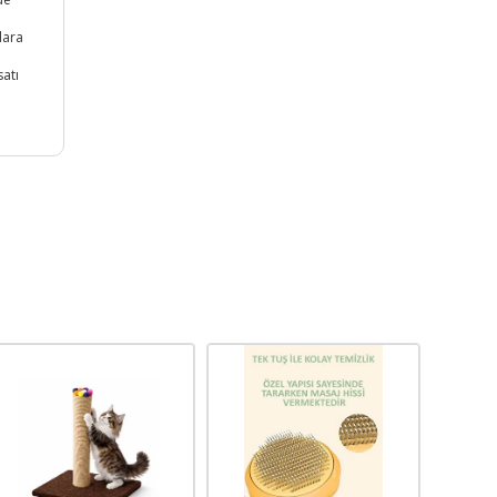
lara
satı