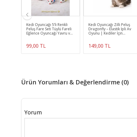
ı
Kedi Oyuncağı 5’li Renkli
Kedi Oyuncağı Zilli Peluş
nlu
Peluş Fare Seti Tüylü Fareli
Dragonfly – Elastik İpli Av
Eğlence Oyuncağı Yavru ve
Oyunu | Kediler İçin
lay
Yetişkin Kediler
Eğlenceli Oyuncak
99,00 TL
149,00 TL
Ürün Yorumları & Değerlendirme (0)
Yorum