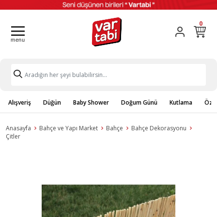
0
Alışveriş
Düğün
Baby Shower
Doğum Günü
Kutlama
Özel
Anasayfa
Bahçe ve Yapı Market
Bahçe
Bahçe Dekorasyonu
Çitler