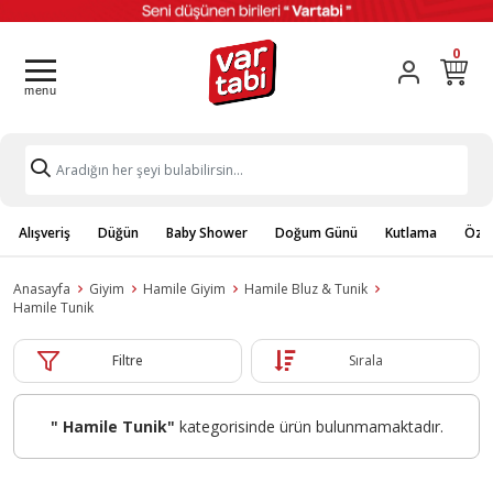
0
Alışveriş
Düğün
Baby Shower
Doğum Günü
Kutlama
Özel
Anasayfa
Giyim
Hamile Giyim
Hamile Bluz & Tunik
Hamile Tunik
Filtre
Sırala
" Hamile Tunik"
kategorisinde ürün bulunmamaktadır.