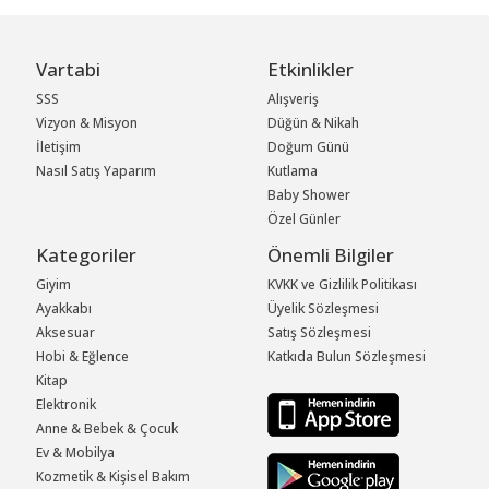
Vartabi
Etkinlikler
SSS
Alışveriş
Vizyon & Misyon
Düğün & Nikah
İletişim
Doğum Günü
Nasıl Satış Yaparım
Kutlama
Baby Shower
Özel Günler
Kategoriler
Önemli Bilgiler
Giyim
KVKK ve Gizlilik Politikası
Ayakkabı
Üyelik Sözleşmesi
Aksesuar
Satış Sözleşmesi
Hobi & Eğlence
Katkıda Bulun Sözleşmesi
Kitap
Elektronik
Anne & Bebek & Çocuk
Ev & Mobilya
Kozmetik & Kişisel Bakım