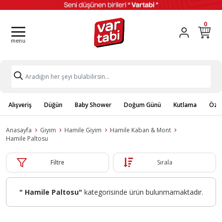
0
Alışveriş
Düğün
Baby Shower
Doğum Günü
Kutlama
Özel
Anasayfa
Giyim
Hamile Giyim
Hamile Kaban & Mont
Hamile Paltosu
Filtre
Sırala
" Hamile Paltosu"
kategorisinde ürün bulunmamaktadır.