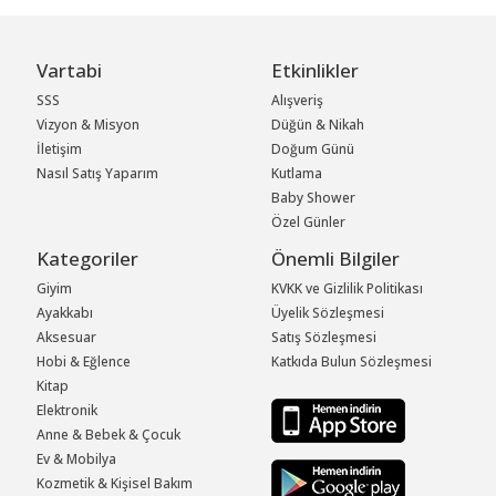
Vartabi
Etkinlikler
SSS
Alışveriş
Vizyon & Misyon
Düğün & Nikah
İletişim
Doğum Günü
Nasıl Satış Yaparım
Kutlama
Baby Shower
Özel Günler
Kategoriler
Önemli Bilgiler
Giyim
KVKK ve Gizlilik Politikası
Ayakkabı
Üyelik Sözleşmesi
Aksesuar
Satış Sözleşmesi
Hobi & Eğlence
Katkıda Bulun Sözleşmesi
Kitap
Elektronik
Anne & Bebek & Çocuk
Ev & Mobilya
Kozmetik & Kişisel Bakım