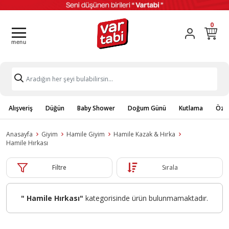
0
Alışveriş
Düğün
Baby Shower
Doğum Günü
Kutlama
Özel
Anasayfa
Giyim
Hamile Giyim
Hamile Kazak & Hırka
Hamile Hırkası
Filtre
Sırala
" Hamile Hırkası"
kategorisinde ürün bulunmamaktadır.