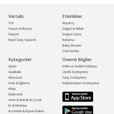
Vartabi
Etkinlikler
SSS
Alışveriş
Vizyon & Misyon
Düğün & Nikah
İletişim
Doğum Günü
Nasıl Satış Yaparım
Kutlama
Baby Shower
Özel Günler
Kategoriler
Önemli Bilgiler
Giyim
KVKK ve Gizlilik Politikası
Ayakkabı
Üyelik Sözleşmesi
Aksesuar
Satış Sözleşmesi
Hobi & Eğlence
Katkıda Bulun Sözleşmesi
Kitap
Elektronik
Anne & Bebek & Çocuk
Ev & Mobilya
Kozmetik & Kişisel Bakım