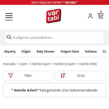
0
Alışveriş
Düğün
Baby Shower
Doğum Günü
Kutlama
Özel
Anasayfa
Giyim
Hamile Giyim
Hamile İç Giyim
Hamile Atleti
Filtre
Sırala
" Hamile Atleti"
kategorisinde ürün bulunmamaktadır.