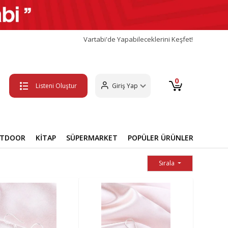
Vartabi'de Yapabileceklerini Keşfet!
0
Listeni Oluştur
Giriş Yap
UTDOOR
KİTAP
SÜPERMARKET
POPÜLER ÜRÜNLER
Sırala