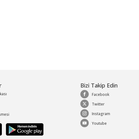
r
Bizi Takip Edin
ikası
Facebook
Twitter
Instagram
şmesi
Youtube