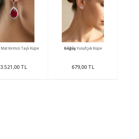
ş
Mat Kırmızı Taşlı Küpe
Göğüş
Yusufçuk Küpe
3.521,00 TL
679,00 TL