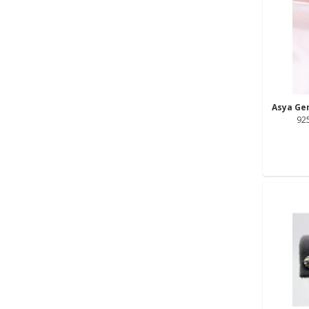
Asya G
92