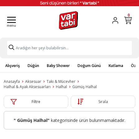
0
Alışveriş
Düğün
Baby Shower
Doğum Günü
Kutlama
Özel
Anasayfa
Aksesuar
Takı & Mücevher
Halhal & Ayak Aksesuarları
Halhal
Gümüş Halhal
Filtre
Sırala
" Gümüş Halhal"
kategorisinde ürün bulunmamaktadır.