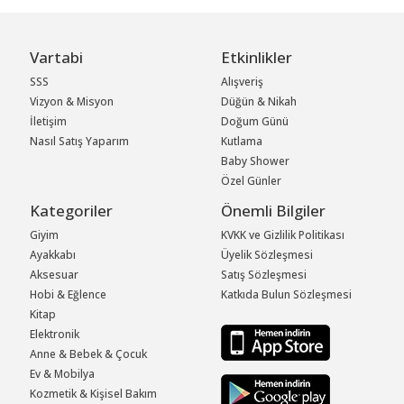
Vartabi
Etkinlikler
SSS
Alışveriş
Vizyon & Misyon
Düğün & Nikah
İletişim
Doğum Günü
Nasıl Satış Yaparım
Kutlama
Baby Shower
Özel Günler
Kategoriler
Önemli Bilgiler
Giyim
KVKK ve Gizlilik Politikası
Ayakkabı
Üyelik Sözleşmesi
Aksesuar
Satış Sözleşmesi
Hobi & Eğlence
Katkıda Bulun Sözleşmesi
Kitap
Elektronik
Anne & Bebek & Çocuk
Ev & Mobilya
Kozmetik & Kişisel Bakım