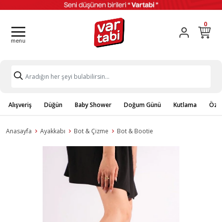
0
Alışveriş
Düğün
Baby Shower
Doğum Günü
Kutlama
Özel
Anasayfa
Ayakkabı
Bot & Çizme
Bot & Bootie