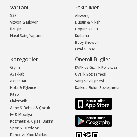
Vartabi
Etkinlikler
SSS
Alışveriş
Vizyon & Misyon
Düğün & Nikah
İletişim
Doğum Günü
Nasıl Satış Yaparım
Kutlama
Baby Shower
Özel Günler
Kategoriler
Önemli Bilgiler
Giyim
KVKK ve Gizlilik Politikası
Ayakkabı
Üyelik Sözleşmesi
Aksesuar
Satış Sözleşmesi
Hobi & Eğlence
Katkıda Bulun Sözleşmesi
Kitap
Elektronik
Anne & Bebek & Çocuk
Ev & Mobilya
Kozmetik & Kişisel Bakım
Spor & Outdoor
Bahçe ve Yapı Market