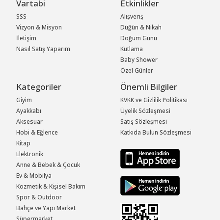
Vartabi
Etkinlikler
SSS
Alışveriş
Vizyon & Misyon
Düğün & Nikah
İletişim
Doğum Günü
Nasıl Satış Yaparım
Kutlama
Baby Shower
Özel Günler
Kategoriler
Önemli Bilgiler
Giyim
KVKK ve Gizlilik Politikası
Ayakkabı
Üyelik Sözleşmesi
Aksesuar
Satış Sözleşmesi
Hobi & Eğlence
Katkıda Bulun Sözleşmesi
Kitap
Elektronik
Anne & Bebek & Çocuk
Ev & Mobilya
Kozmetik & Kişisel Bakım
Spor & Outdoor
Bahçe ve Yapı Market
Süpermarket