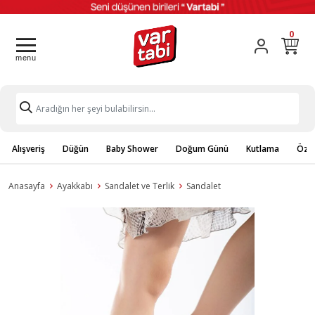
0
Alışveriş
Düğün
Baby Shower
Doğum Günü
Kutlama
Özel
Anasayfa
Ayakkabı
Sandalet ve Terlik
Sandalet