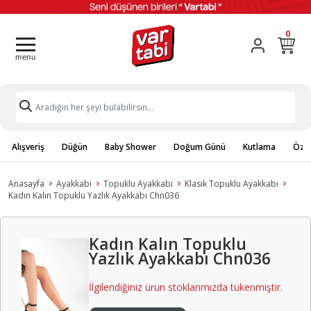
0
Alışveriş
Düğün
Baby Shower
Doğum Günü
Kutlama
Özel
Anasayfa
Ayakkabı
Topuklu Ayakkabı
Klasik Topuklu Ayakkabı
Kadın Kalın Topuklu Yazlık Ayakkabı Chn036
Kadın Kalın Topuklu
Yazlık Ayakkabı Chn036
İlgilendiğiniz ürün stoklarımızda tükenmiştir.