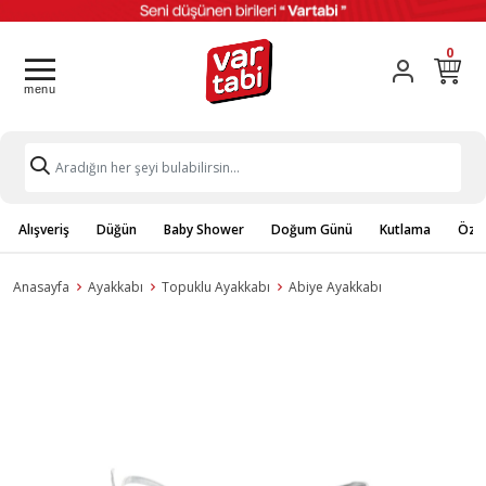
0
Alışveriş
Düğün
Baby Shower
Doğum Günü
Kutlama
Özel
Anasayfa
Ayakkabı
Topuklu Ayakkabı
Abiye Ayakkabı