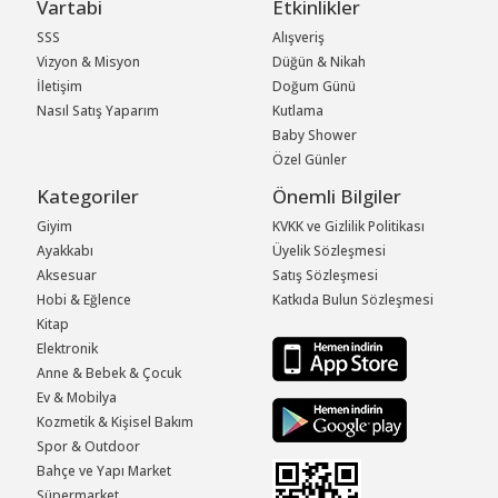
Vartabi
Etkinlikler
SSS
Alışveriş
Vizyon & Misyon
Düğün & Nikah
İletişim
Doğum Günü
Nasıl Satış Yaparım
Kutlama
Baby Shower
Özel Günler
Kategoriler
Önemli Bilgiler
Giyim
KVKK ve Gizlilik Politikası
Ayakkabı
Üyelik Sözleşmesi
Aksesuar
Satış Sözleşmesi
Hobi & Eğlence
Katkıda Bulun Sözleşmesi
Kitap
Elektronik
Anne & Bebek & Çocuk
Ev & Mobilya
Kozmetik & Kişisel Bakım
Spor & Outdoor
Bahçe ve Yapı Market
Süpermarket