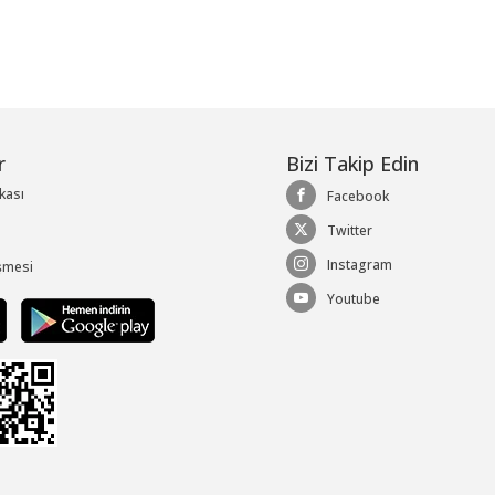
r
Bizi Takip Edin
ikası
Facebook
Twitter
Instagram
şmesi
Youtube