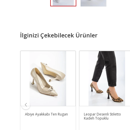
İlginizi Çekebilecek Ürünler
üksek
Abiye Ayakkabı Ten Rugan
Leopar Desenli Stiletto
 Cilt
Kadeh Topuklu