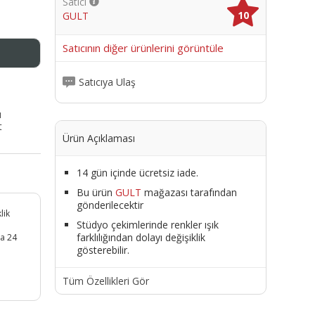
Satıcı
10
GULT
me
Satıcının diğer ürünlerini görüntüle
Satıcıya Ulaş
ı
t
Ürün Açıklaması
14 gün içinde ücretsiz iade.
Bu ürün
GULT
mağazası tarafından
gönderilecektir
lik
Stüdyo çekimlerinde renkler ışık
farklılığından dolayı değişiklik
a 24
gösterebilir.
Tüm Özellikleri Gör