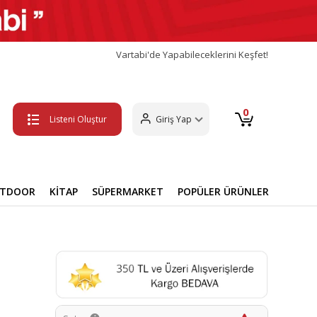
Vartabi'de Yapabileceklerini Keşfet!
0
Listeni Oluştur
Giriş Yap
UTDOOR
KİTAP
SÜPERMARKET
POPÜLER ÜRÜNLER