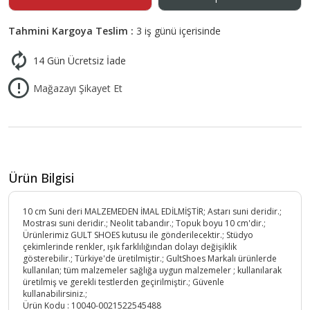
Tahmini Kargoya Teslim :
3 iş günü içerisinde
14 Gün Ücretsiz İade
Mağazayı Şikayet Et
Ürün Bilgisi
10 cm Suni deri MALZEMEDEN İMAL EDİLMİŞTİR; Astarı suni deridir.;
Mostrası suni deridir.; Neolit tabandır.; Topuk boyu 10 cm'dir.;
Ürünlerimiz GULT SHOES kutusu ile gönderilecektir.; Stüdyo
çekimlerinde renkler, ışık farklılığından dolayı değişiklik
gösterebilir.; Türkiye'de üretilmiştir.; GultShoes Markalı ürünlerde
kullanılan; tüm malzemeler sağlığa uygun malzemeler ; kullanılarak
üretilmiş ve gerekli testlerden geçirilmiştir.; Güvenle
kullanabilirsiniz.;
Ürün Kodu :
10040-0021522545488