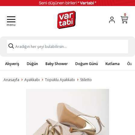
0
Alışveriş
Düğün
Baby Shower
Doğum Günü
Kutlama
Özel
Anasayfa
Ayakkabı
Topuklu Ayakkabı
Stiletto