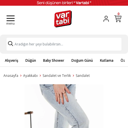
0
Alışveriş
Düğün
Baby Shower
Doğum Günü
Kutlama
Özel
Anasayfa
Ayakkabı
Sandalet ve Terlik
Sandalet