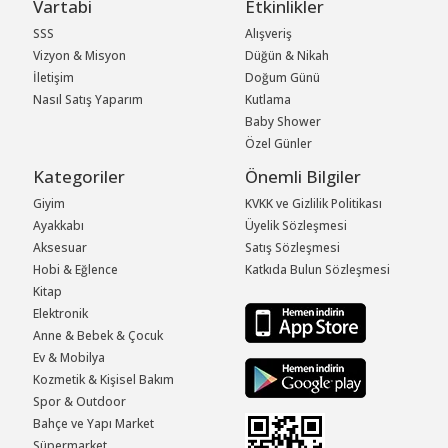
Vartabi
Etkinlikler
SSS
Alışveriş
Vizyon & Misyon
Düğün & Nikah
İletişim
Doğum Günü
Nasıl Satış Yaparım
Kutlama
Baby Shower
Özel Günler
Kategoriler
Önemli Bilgiler
Giyim
KVKK ve Gizlilik Politikası
Ayakkabı
Üyelik Sözleşmesi
Aksesuar
Satış Sözleşmesi
Hobi & Eğlence
Katkıda Bulun Sözleşmesi
Kitap
Elektronik
Anne & Bebek & Çocuk
Ev & Mobilya
Kozmetik & Kişisel Bakım
Spor & Outdoor
Bahçe ve Yapı Market
Süpermarket