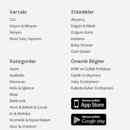
Vartabi
Etkinlikler
SSS
Alışveriş
Vizyon & Misyon
Düğün & Nikah
İletişim
Doğum Günü
Nasıl Satış Yaparım
Kutlama
Baby Shower
Özel Günler
Kategoriler
Önemli Bilgiler
Giyim
KVKK ve Gizlilik Politikası
Ayakkabı
Üyelik Sözleşmesi
Aksesuar
Satış Sözleşmesi
Hobi & Eğlence
Katkıda Bulun Sözleşmesi
Kitap
Elektronik
Anne & Bebek & Çocuk
Ev & Mobilya
Kozmetik & Kişisel Bakım
Spor & Outdoor