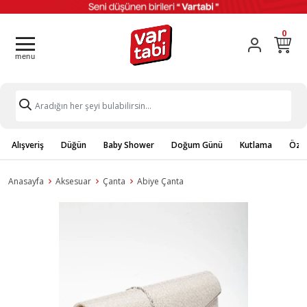
0
Alışveriş
Düğün
Baby Shower
Doğum Günü
Kutlama
Özel
Anasayfa
Aksesuar
Çanta
Abiye Çanta