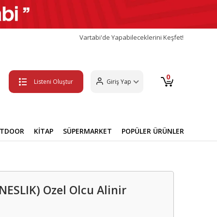
Vartabi'de Yapabileceklerini Keşfet!
0
Listeni Oluştur
Giriş Yap
UTDOOR
KİTAP
SÜPERMARKET
POPÜLER ÜRÜNLER
SLIK) Ozel Olcu Alinir