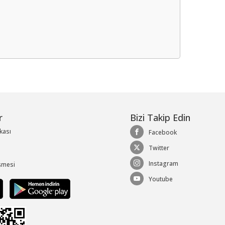
me
r
Bizi Takip Edin
ikası
Facebook
Twitter
Instagram
şmesi
Youtube