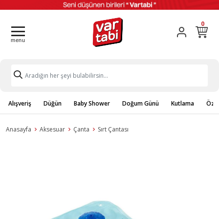
0
Alışveriş
Düğün
Baby Shower
Doğum Günü
Kutlama
Özel
Anasayfa
Aksesuar
Çanta
Sırt Çantası