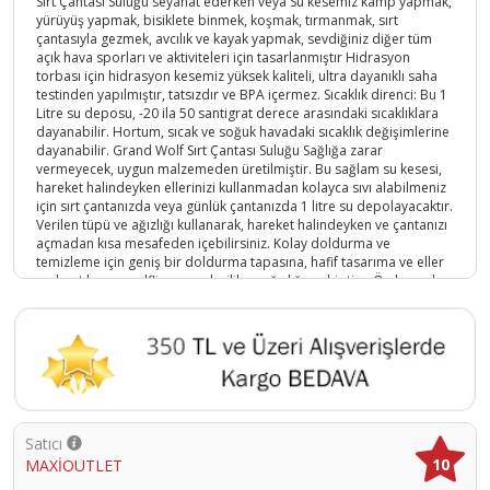
Sırt Çantası Suluğu seyahat ederken veya Su kesemiz kamp yapmak,
yürüyüş yapmak, bisiklete binmek, koşmak, tırmanmak, sırt
çantasıyla gezmek, avcılık ve kayak yapmak, sevdiğiniz diğer tüm
açık hava sporları ve aktiviteleri için tasarlanmıştır Hidrasyon
torbası için hidrasyon kesemiz yüksek kaliteli, ultra dayanıklı saha
testinden yapılmıştır, tatsızdır ve BPA içermez. Sıcaklık direnci: Bu 1
Litre su deposu, -20 ila 50 santigrat derece arasındaki sıcaklıklara
dayanabilir. Hortum, sıcak ve soğuk havadaki sıcaklık değişimlerine
dayanabilir. Grand Wolf Sırt Çantası Suluğu Sağlığa zarar
vermeyecek, uygun malzemeden üretilmiştir. Bu sağlam su kesesi,
hareket halindeyken ellerinizi kullanmadan kolayca sıvı alabilmeniz
için sırt çantanızda veya günlük çantanızda 1 litre su depolayacaktır.
Verilen tüpü ve ağızlığı kullanarak, hareket halindeyken ve çantanızı
açmadan kısa mesafeden içebilirsiniz. Kolay doldurma ve
temizleme için geniş bir doldurma tapasına, hafif tasarıma ve eller
serbest basınç valfli yumuşak silikon ağızlığa sahiptir. . Ön kısımda
büyük bir kapak bulunur. Büyük vida kapaklı ve çıkarılabilir taşıma
kolu ile pratiktir. Büyük kapağı sayesinde hızlı ve kolay temizlik ve
dolum mümkündür. Hızlı ve kolay şekilde temizlenebilir Boyutları:
26.4 x 17.4 x ; 100 gram
Ürün Kodu :
5161-758636094749
Satıcı
10
MAXİOUTLET