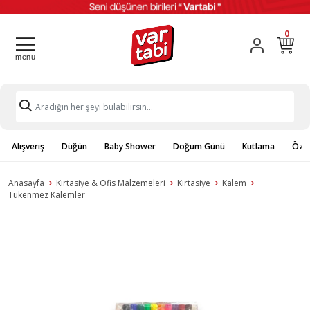
0
Alışveriş
Düğün
Baby Shower
Doğum Günü
Kutlama
Özel
Anasayfa
Kırtasiye & Ofis Malzemeleri
Kırtasiye
Kalem
Tükenmez Kalemler